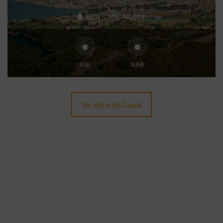
66%
12.6mh
VIE
SÁB
Ver clima de Ceuta