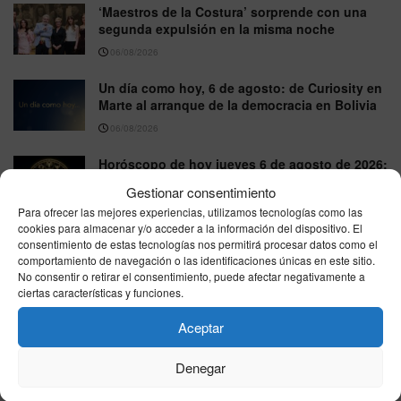
‘Maestros de la Costura’ sorprende con una
segunda expulsión en la misma noche
06/08/2026
Un día como hoy, 6 de agosto: de Curiosity en
Marte al arranque de la democracia en Bolivia
06/08/2026
Horóscopo de hoy jueves 6 de agosto de 2026:
predicciones gratis en salud, amor y trabajo
Gestionar consentimiento
06/08/2026
Para ofrecer las mejores experiencias, utilizamos tecnologías como las
cookies para almacenar y/o acceder a la información del dispositivo. El
consentimiento de estas tecnologías nos permitirá procesar datos como el
comportamiento de navegación o las identificaciones únicas en este sitio.
VER MÁS
No consentir o retirar el consentimiento, puede afectar negativamente a
ciertas características y funciones.
Aceptar
Última hora
Denegar