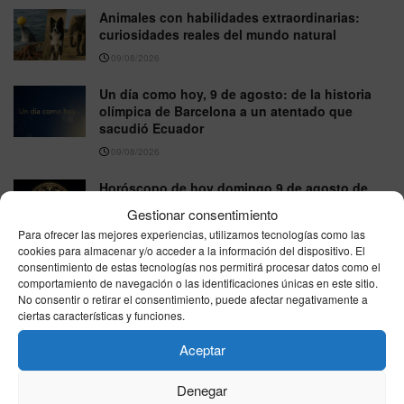
Animales con habilidades extraordinarias:
curiosidades reales del mundo natural
09/08/2026
Un día como hoy, 9 de agosto: de la historia
olímpica de Barcelona a un atentado que
sacudió Ecuador
09/08/2026
Horóscopo de hoy domingo 9 de agosto de
2026: predicciones gratis en salud, amor y
Gestionar consentimiento
trabajo
Para ofrecer las mejores experiencias, utilizamos tecnologías como las
09/08/2026
cookies para almacenar y/o acceder a la información del dispositivo. El
consentimiento de estas tecnologías nos permitirá procesar datos como el
comportamiento de navegación o las identificaciones únicas en este sitio.
No consentir o retirar el consentimiento, puede afectar negativamente a
VER MÁS
ciertas características y funciones.
Aceptar
Última hora
Denegar