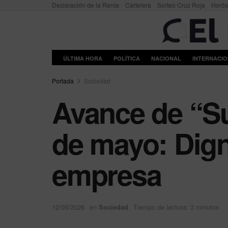
Declaración de la Renta
Cartelera
Sorteo Cruz Roja
Horó
ÚLTIMA HORA
POLÍTICA
NACIONAL
INTERNACI
Portada
Sociedad
Avance de “Su
de mayo: Dign
empresa
12/05/2026
en
Sociedad
Tiempo de lectura: 3 minutos