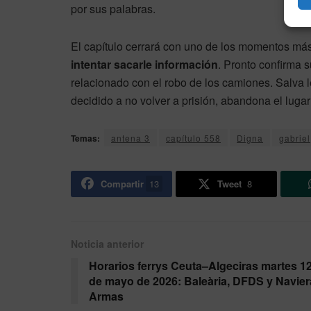
por sus palabras.
El capítulo cerrará con uno de los momentos má
intentar sacarle información
. Pronto confirma
relacionado con el robo de los camiones. Salva l
decidido a no volver a prisión, abandona el lugar
Temas:
antena 3
capítulo 558
Digna
gabriel
Compartir
13
Tweet
8
Noticia anterior
Horarios ferrys Ceuta–Algeciras martes 1
de mayo de 2026: Baleària, DFDS y Navier
Armas