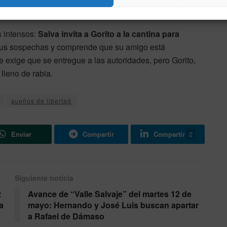
s intensos:
Salva invita a Gorito a la cantina para
 sus sospechas y comprende que su amigo está
e exige que se entregue a las autoridades, pero Gorito,
 lleno de rabia.
sueños de libertad
Enviar
Compartir
Compartir
2
Siguiente noticia
2
Avance de “Valle Salvaje” del martes 12 de
a
mayo: Hernando y José Luis buscan apartar
a Rafael de Dámaso