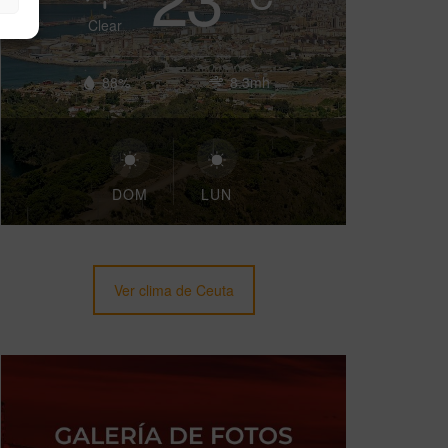
Clear
88%
8.3mh
DOM
LUN
Ver clima de Ceuta