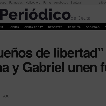
scopo
Farmacias
Helicóptero
Ferrys
Autobuses
Santoral
sábad
ONAL
CEUTA
CEUTA TODAY
DEPORTES
AD CEUTA
SOCIEDAD
eños de libertad”
a y Gabriel unen f
A
A