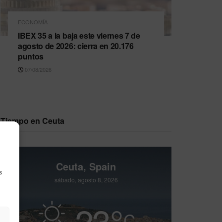
ECONOMÍA
IBEX 35 a la baja este viernes 7 de
agosto de 2026: cierra en 20.176
puntos
07/08/2026
Tiempo en Ceuta
Ceuta, Spain
s
sábado, agosto 8, 2026
23
°
C