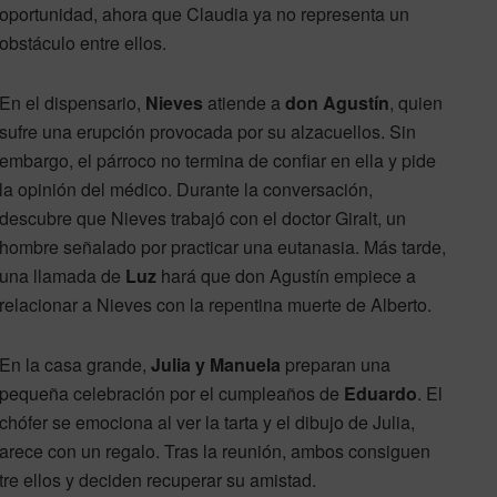
oportunidad, ahora que Claudia ya no representa un
obstáculo entre ellos.
En el dispensario,
Nieves
atiende a
don Agustín
, quien
sufre una erupción provocada por su alzacuellos. Sin
embargo, el párroco no termina de confiar en ella y pide
la opinión del médico. Durante la conversación,
descubre que Nieves trabajó con el doctor Giralt, un
hombre señalado por practicar una eutanasia. Más tarde,
una llamada de
Luz
hará que don Agustín empiece a
relacionar a Nieves con la repentina muerte de Alberto.
En la casa grande,
Julia y Manuela
preparan una
pequeña celebración por el cumpleaños de
Eduardo
. El
chófer se emociona al ver la tarta y el dibujo de Julia,
rece con un regalo. Tras la reunión, ambos consiguen
tre ellos y deciden recuperar su amistad.