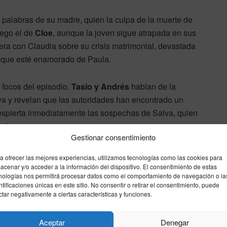
 palabras de su madre, quien la culpa de la muerte de
uego el de
Cloe
, aunque la joven sigue atrapada en sus
era con Claudia sobre su crisis matrimonial, devastada
er que esté enamorado de Paula.
 focos del episodio.
Tasio y Andrés
hablan de la
va y revelan que las autoridades han encontrado un
despierta inmediatamente las sospechas de Salva, quien
ado.
Gestionar consentimiento
donar Toledo. Le asegura que ha ganado dinero en las
a ofrecer las mejores experiencias, utilizamos tecnologías como las cookies para
tas a Gabriel para completar su plan. Beatriz, sin
acenar y/o acceder a la información del dispositivo. El consentimiento de estas
nologías nos permitirá procesar datos como el comportamiento de navegación o la
ntificaciones únicas en este sitio. No consentir o retirar el consentimiento, puede
ctar negativamente a ciertas características y funciones.
cuando él la acusa de haber destruido su matrimonio.
s no logran calmarlo y termina profundamente afectada
Aceptar
Denegar