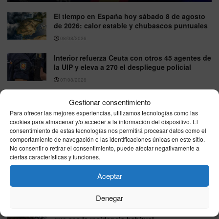
El tiempo en España hoy sábado 8 de agosto
de 2026: calor estable y chubascos puntuales
08/08/2026
Interior refuerza Ceuta con otros 45 agentes de
la UIP y eleva a 270 el despliegue policial
07/08/2026
Melilla reprocha al Gobierno su ausencia en el
Gestionar consentimiento
Parlamento Europeo durante el debate sobre la
Para ofrecer las mejores experiencias, utilizamos tecnologías como las
crisis de Ceuta
cookies para almacenar y/o acceder a la información del dispositivo. El
consentimiento de estas tecnologías nos permitirá procesar datos como el
07/08/2026
comportamiento de navegación o las identificaciones únicas en este sitio.
No consentir o retirar el consentimiento, puede afectar negativamente a
La Armada refuerza Ceuta con las fragatas
ciertas características y funciones.
‘Santa María’ y ‘Navarra’ junto al patrullero
‘Rayo’
Aceptar
07/08/2026
Denegar
Las ayudas por viviendas destruidas en los
incendios llegan hasta 15.120 euros y exigen