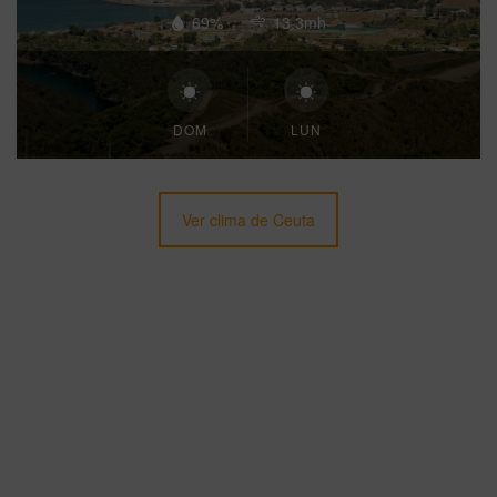
69%
13.3mh
DOM
LUN
Ver clima de Ceuta