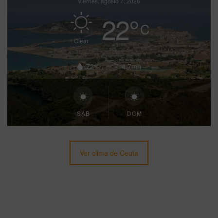
viernes, agosto 7, 2026
22
°
C
Clear
72%
4.7mh
SÁB
DOM
Ver clima de Ceuta