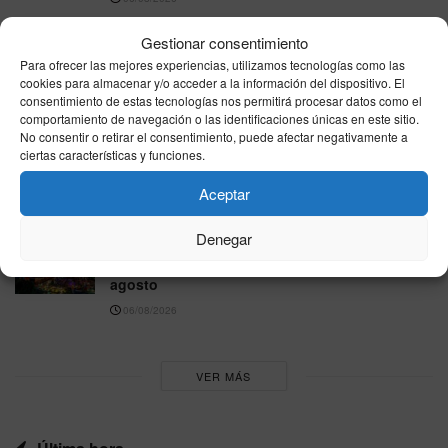
La sequía pone bajo presión a la energía
Gestionar consentimiento
nuclear: Hungría reduce su principal central y
Para ofrecer las mejores experiencias, utilizamos tecnologías como las
España vigila sus reservas
cookies para almacenar y/o acceder a la información del dispositivo. El
consentimiento de estas tecnologías nos permitirá procesar datos como el
06/08/2026
comportamiento de navegación o las identificaciones únicas en este sitio.
No consentir o retirar el consentimiento, puede afectar negativamente a
NOAA eleva al 81% la probabilidad de un El
ciertas características y funciones.
Niño muy fuerte, pero los expertos piden
cautela ante los pronósticos extremos
Aceptar
06/08/2026
Denegar
Starlite Marbella 2026: cómo llegar, dónde
comprar entradas y qué conciertos quedan en
agosto
06/08/2026
VER MÁS