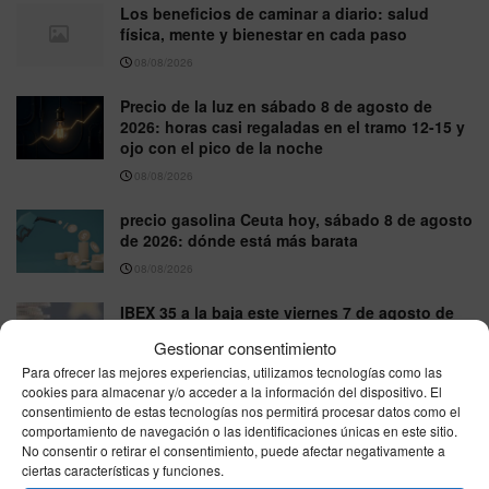
Los beneficios de caminar a diario: salud
física, mente y bienestar en cada paso
08/08/2026
Precio de la luz en sábado 8 de agosto de
2026: horas casi regaladas en el tramo 12-15 y
ojo con el pico de la noche
08/08/2026
precio gasolina Ceuta hoy, sábado 8 de agosto
de 2026: dónde está más barata
08/08/2026
IBEX 35 a la baja este viernes 7 de agosto de
2026: cierra en 20.176 puntos
Gestionar consentimiento
07/08/2026
Para ofrecer las mejores experiencias, utilizamos tecnologías como las
cookies para almacenar y/o acceder a la información del dispositivo. El
La nueva etiqueta que deberán llevar todos los
consentimiento de estas tecnologías nos permitirá procesar datos como el
envases en la UE a partir del 12 de agosto de
comportamiento de navegación o las identificaciones únicas en este sitio.
2028
No consentir o retirar el consentimiento, puede afectar negativamente a
ciertas características y funciones.
07/08/2026