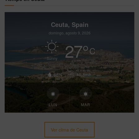
Ceuta, Spain
domingo, agosto 9, 2026
27
°
C
Sunny
68%
10.8mh
LUN
MAR
Ver clima de Ceuta