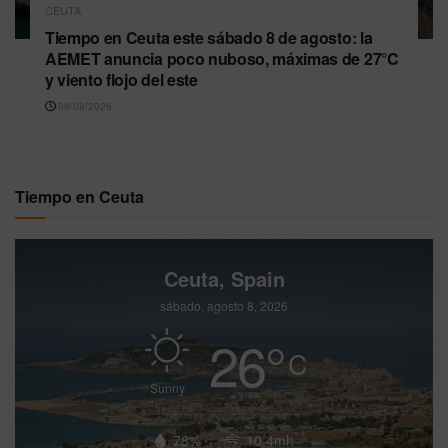
CEUTA
Tiempo en Ceuta este sábado 8 de agosto: la
AEMET anuncia poco nuboso, máximas de 27°C
y viento flojo del este
08/08/2026
Tiempo en Ceuta
Ceuta, Spain
sábado, agosto 8, 2026
26
°
C
Sunny
78%
10.4mh