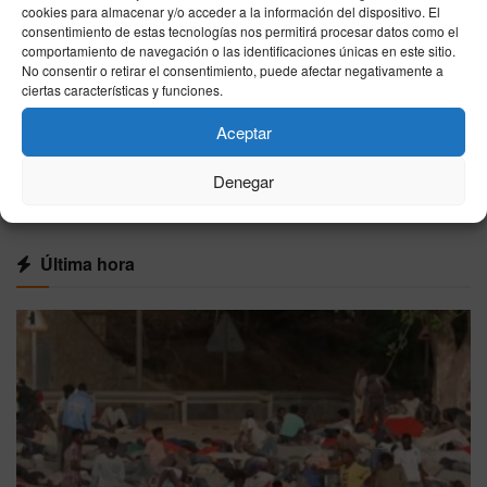
06/08/2026
cookies para almacenar y/o acceder a la información del dispositivo. El
consentimiento de estas tecnologías nos permitirá procesar datos como el
Finlandia acerca a Onkalo a su apertura: será
comportamiento de navegación o las identificaciones únicas en este sitio.
el primer almacén permanente de residuos
No consentir o retirar el consentimiento, puede afectar negativamente a
nucleares del mundo
ciertas características y funciones.
06/08/2026
Aceptar
Denegar
VER MÁS
Última hora