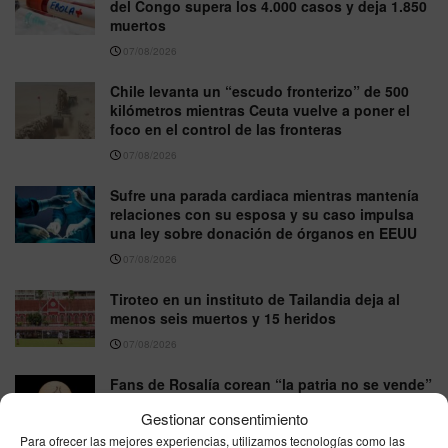
del Congo supera los 4.000 casos y deja 1.850
muertos
07/08/2026
Chile levanta un “escudo fronterizo” de 500
kilómetros mientras Ceuta vuelve a poner el
foco en el control de las fronteras
07/08/2026
Sufre una parada cardiaca mientras mantenía
relaciones con su esposa y su caso impulsa
una ley sobre donación de órganos en EEUU
07/08/2026
Tiroteo en un instituto de Tailandia deja al
menos seis muertos y 15 heridos
07/08/2026
Fans de Rosalía corean “la patria no se vende”
en Buenos Aires durante el debate por la
Gestionar consentimiento
compra de tierras
Para ofrecer las mejores experiencias, utilizamos tecnologías como las