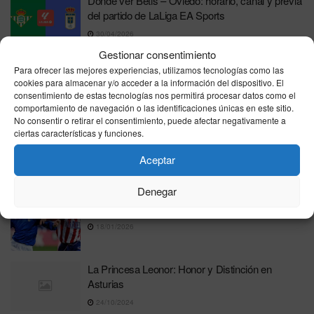
Dónde ver Betis – Oviedo: horario, canal y previa
del partido de LaLiga EA Sports
30/04/2026
Gestionar consentimiento
El matrimonio de la «casa de los horrores» de
Para ofrecer las mejores experiencias, utilizamos tecnologías como las
Oviedo alega miedo insuperable para negar la
cookies para almacenar y/o acceder a la información del dispositivo. El
detención ilegal
consentimiento de estas tecnologías nos permitirá procesar datos como el
comportamiento de navegación o las identificaciones únicas en este sitio.
11/03/2026
No consentir o retirar el consentimiento, puede afectar negativamente a
ciertas características y funciones.
Comienza el juicio contra el matrimonio que
mantuvo encerrados a sus tres hijos durante
Aceptar
cuatro años en Oviedo
10/03/2026
Denegar
Onopko: “El Barça no me fichó por feo”
18/01/2026
La Princesa Leonor: Honor y Distinción en
Asturias
24/10/2024