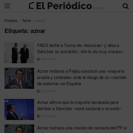
Portada
Tema
aznar
Etiqueta:
aznar
FAES tacha a Trump de «bocazas» y afea a
Sánchez su sumisión: «Se le vio muy manso»
09/07/2026
Aznar reclama a Feijóo construir una «mayoría
amplia y centrada» ante el riesgo de un «cambio
de sistema» en España
02/07/2026
Aznar afirma que la mayoría necesaria para
derribar a Sánchez «será nacional o no será»
01/07/2026
Aznar rechaza una moción de censura del PP si