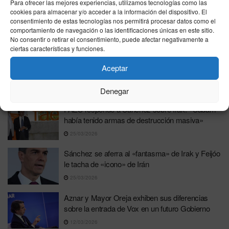
Para ofrecer las mejores experiencias, utilizamos tecnologías como las
Triano responde con dureza a Feijóo: «Aznar y
cookies para almacenar y/o acceder a la información del dispositivo. El
consentimiento de estas tecnologías nos permitirá procesar datos como el
Rajoy no se atrevieron a pisar suelo ceutí»
comportamiento de navegación o las identificaciones únicas en este sitio.
10/05/2026
No consentir o retirar el consentimiento, puede afectar negativamente a
ciertas características y funciones.
Aznar carga contra los pactos con Bildu en el
homenaje a Giménez Abad: «Sin ETA no habría
Aceptar
escaños para ser presidente»
Denegar
04/05/2026
FAES responde a Sánchez sobre Irak: «Sadam
había tenido armas de destrucción masiva»
25/03/2026
Sánchez se aferra al «fantasma» de Irak y Feijóo
le tacha de «icono» de Irán
25/03/2026
Aznar y Mayor Oreja exhiben sus diferencias
sobre la entrada de Vox en un futuro Gobierno
12/03/2026