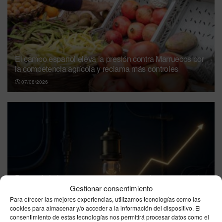
El campo español eleva la presión contra Marruecos por
la competencia agrícola y reclama más controles
07/08/2026
Precio de la luz en viernes 7 de agosto de 2026: jornada
ideal para ahorrar, con horas a precios mínimos
Gestionar consentimiento
Para ofrecer las mejores experiencias, utilizamos tecnologías como las
07/08/2026
cookies para almacenar y/o acceder a la información del dispositivo. El
consentimiento de estas tecnologías nos permitirá procesar datos como el