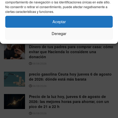
precio gasolina Ceuta: viernes 7 de agosto de
comportamiento de navegación o las identificaciones únicas en este sitio.
2026, repaso de las tarifas más bajas y caras
No consentir o retirar el consentimiento, puede afectar negativamente a
ciertas características y funciones.
07/08/2026
Aceptar
IBEX 35, jueves 6 de agosto de 2026: cierra al
alza y roza los 20.279 puntos
Denegar
06/08/2026
Dinero de tus padres para comprar casa: cómo
evitar que Hacienda lo considere una
donación
06/08/2026
precio gasolina Ceuta hoy jueves 6 de agosto
de 2026: dónde está más barata
06/08/2026
Precio de la luz hoy, jueves 6 de agosto de
2026: las mejores horas para ahorrar, con un
pico de 21 a 22 h
06/08/2026