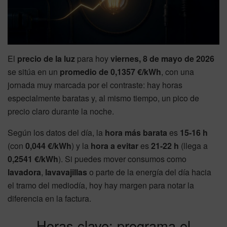
El
precio de la luz
para hoy
viernes, 8 de mayo de 2026
se sitúa en un
promedio de 0,1357 €/kWh
, con una
jornada muy marcada por el contraste: hay horas
especialmente baratas y, al mismo tiempo, un pico de
precio claro durante la noche.
Según los datos del día, la
hora más barata
es
15-16 h
(con
0,044 €/kWh
) y la
hora a evitar
es
21-22 h
(llega a
0,2541 €/kWh
). Si puedes mover consumos como
lavadora
,
lavavajillas
o parte de la energía del día hacia
el tramo del mediodía, hoy hay margen para notar la
diferencia en la factura.
Horas clave: programa el