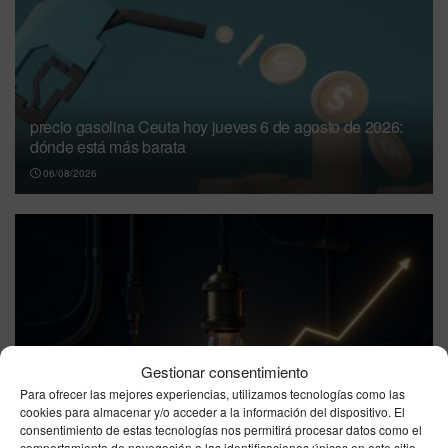
precio gasolina Ceuta hoy jueves 6 de agosto de 2026:
dónde está más barata
06/08/2026
Precio de la luz hoy, jueves 6 de agosto de 2026: las
Gestionar consentimiento
mejores horas para ahorrar, con un pico de 21 a 22 h
Para ofrecer las mejores experiencias, utilizamos tecnologías como las
cookies para almacenar y/o acceder a la información del dispositivo. El
06/08/2026
consentimiento de estas tecnologías nos permitirá procesar datos como el
comportamiento de navegación o las identificaciones únicas en este sitio.