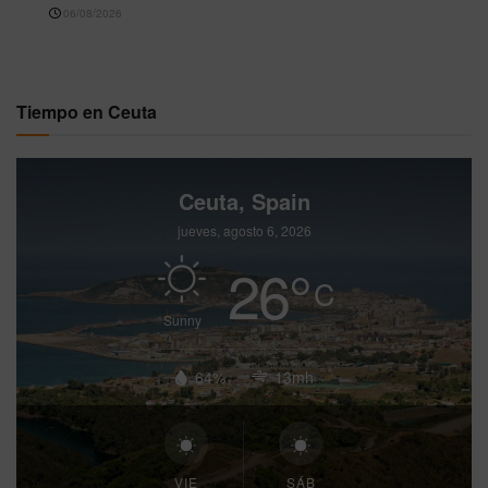
06/08/2026
Tiempo en Ceuta
Ceuta, Spain
jueves, agosto 6, 2026
26
°
C
Sunny
64%
13mh
VIE
SÁB