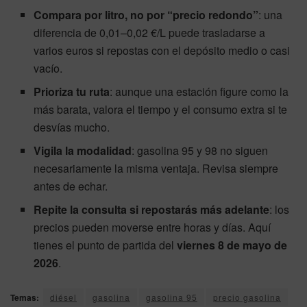
Compara por litro, no por “precio redondo”
: una
diferencia de 0,01–0,02 €/L puede trasladarse a
varios euros si repostas con el depósito medio o casi
vacío.
Prioriza tu ruta
: aunque una estación figure como la
más barata, valora el tiempo y el consumo extra si te
desvías mucho.
Vigila la modalidad
: gasolina 95 y 98 no siguen
necesariamente la misma ventaja. Revisa siempre
antes de echar.
Repite la consulta si repostarás más adelante
: los
precios pueden moverse entre horas y días. Aquí
tienes el punto de partida del
viernes 8 de mayo de
2026
.
Temas:
diésel
gasolina
gasolina 95
precio gasolina