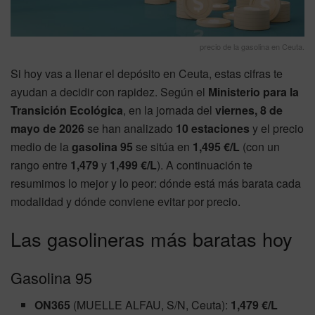
precio de la gasolina en Ceuta.
Si hoy vas a llenar el depósito en Ceuta, estas cifras te
ayudan a decidir con rapidez. Según el
Ministerio para la
Transición Ecológica
, en la jornada del
viernes, 8 de
mayo de 2026
se han analizado
10 estaciones
y el precio
medio de la
gasolina 95
se sitúa en
1,495 €/L
(con un
rango entre
1,479
y
1,499 €/L
). A continuación te
resumimos lo mejor y lo peor: dónde está más barata cada
modalidad y dónde conviene evitar por precio.
Las gasolineras más baratas hoy
Gasolina 95
ON365
(MUELLE ALFAU, S/N, Ceuta):
1,479 €/L