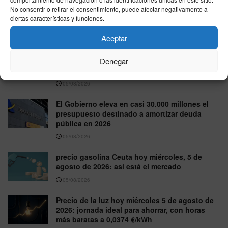
IBEX 35 hoy miércoles 5 de agosto de 2026:
No consentir o retirar el consentimiento, puede afectar negativamente a
cierra al alza hasta 20.057 puntos
ciertas características y funciones.
05/08/2026
Aceptar
Trabajo atribuye a personas recién
Denegar
regularizadas unas 15.000 de las nuevas altas
del paro en julio
05/08/2026
El Gobierno eleva en casi 30.000 millones el
presupuesto destinado a amortizar deuda
pública en 2026
05/08/2026
precio gasolina Ceuta hoy miércoles, 5 de
agosto de 2026: así está el mercado
05/08/2026
Precio de la luz hoy miércoles 5 de agosto de
2026: jornada ideal para ahorrar, con horas
más baratas a 0,0374 €/kWh