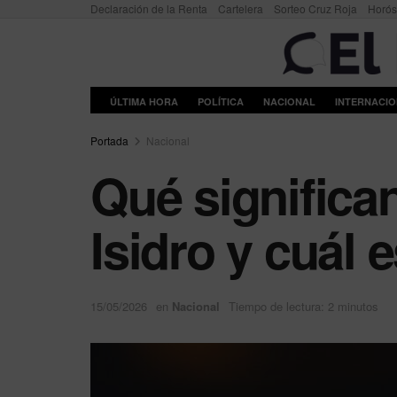
Declaración de la Renta
Cartelera
Sorteo Cruz Roja
Horó
ÚLTIMA HORA
POLÍTICA
NACIONAL
INTERNACI
Portada
Nacional
Qué significan
Isidro y cuál 
15/05/2026
en
Nacional
Tiempo de lectura: 2 minutos