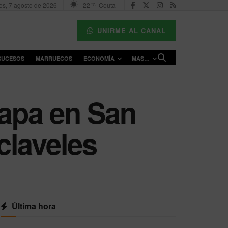
es, 7 agosto de 2026
22
Ceuta
°C
UNIRME AL CANAL
SUCESOS
MARRUECOS
ECONOMÍA
MAS…
lapa en San
 claveles
Última hora