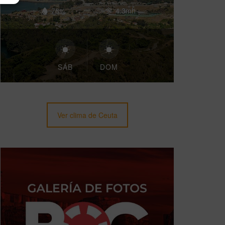
78%
4.3mh
SÁB
DOM
Ver clima de Ceuta