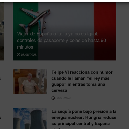
Viajar de España a Italia ya no es igual:
controles de pasaporte y colas de hasta 90
minutos
06/08/2026
Felipe VI reacciona con humor
s
cuando le llaman “el rey más
guapo” mientras toma una
cerveza
06/08/2026
La sequía pone bajo presión a la
s
energía nuclear: Hungría reduce
su principal central y España