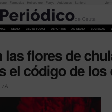
scopo
Farmacias
Helicóptero
Ferrys
Autobuses
Santoral
viern
ONAL
CEUTA
CEUTA TODAY
DEPORTES
AD CEUTA
SOCIEDAD
 las flores de chu
es el código de los
A
A