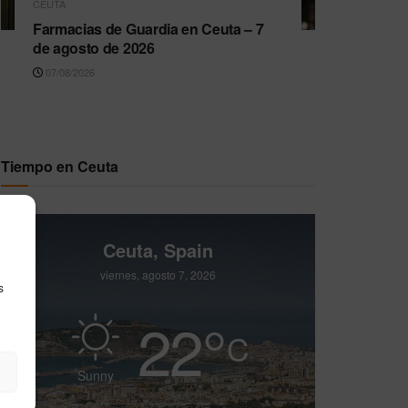
CEUTA
Farmacias de Guardia en Ceuta – 7
de agosto de 2026
07/08/2026
Tiempo en Ceuta
Ceuta, Spain
viernes, agosto 7, 2026
s
22
°
C
Sunny