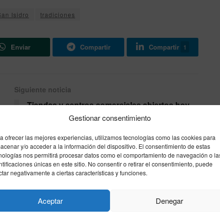
San Isidro
tradiciones
Enviar
Compartir
Compartir
1
Siguiente noticia
Tiendas y centros comerciales abiertos hoy
por San Isidro en Madrid: horarios de Zara,
Gestionar consentimiento
H&M, Ikea y El Corte Inglés
a ofrecer las mejores experiencias, utilizamos tecnologías como las cookies para
acenar y/o acceder a la información del dispositivo. El consentimiento de estas
nologías nos permitirá procesar datos como el comportamiento de navegación o la
ntificaciones únicas en este sitio. No consentir o retirar el consentimiento, puede
ctar negativamente a ciertas características y funciones.
Aceptar
Denegar