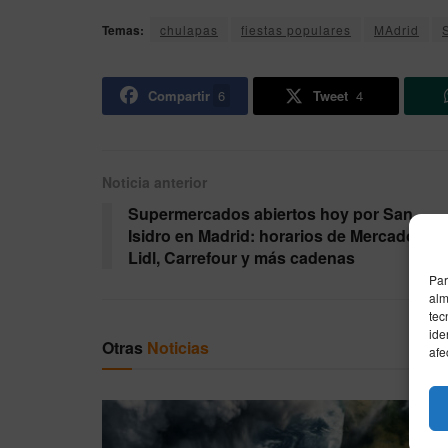
Temas:
chulapas
fiestas populares
MAdrid
Compartir
6
Tweet
4
Noticia anterior
Supermercados abiertos hoy por San
Isidro en Madrid: horarios de Mercadona,
Lidl, Carrefour y más cadenas
Par
alm
tec
ide
Otras
Noticias
afe