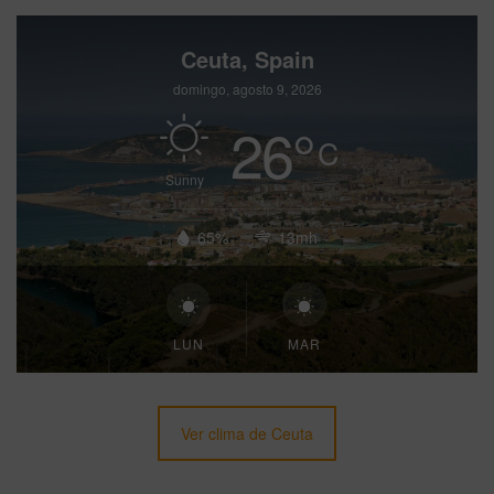
Ceuta, Spain
domingo, agosto 9, 2026
26
°
C
Sunny
65%
13mh
LUN
MAR
Ver clima de Ceuta