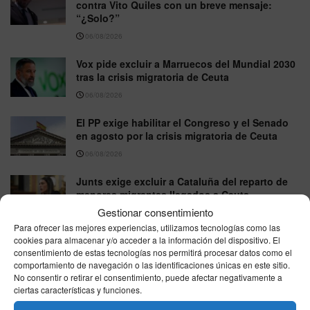
contra Vito Quiles con un breve mensaje:
“¿Solo?”
06/08/2026
Vox pide excluir a Marruecos del Mundial 2030
tras la crisis migratoria de Ceuta
06/08/2026
El PP exige habilitar el Congreso y el Senado
en agosto por la crisis migratoria de Ceuta
06/08/2026
Junts exige excluir a Cataluña del reparto de
menores migrantes llegados a Ceuta
Gestionar consentimiento
05/08/2026
Para ofrecer las mejores experiencias, utilizamos tecnologías como las
Nicole Delgado responde a Pablo Fernández
cookies para almacenar y/o acceder a la información del dispositivo. El
consentimiento de estas tecnologías nos permitirá procesar datos como el
en directo por la Ley Trans: “No permito que
comportamiento de navegación o las identificaciones únicas en este sitio.
piense por mí”
No consentir o retirar el consentimiento, puede afectar negativamente a
05/08/2026
ciertas características y funciones.