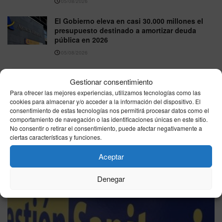
05/08/2026
El Gobierno eleva en casi 30.000 millones el
presupuesto destinado a amortizar deuda
pública en 2026
05/08/2026
Gestionar consentimiento
VER MÁS
Para ofrecer las mejores experiencias, utilizamos tecnologías como las
cookies para almacenar y/o acceder a la información del dispositivo. El
consentimiento de estas tecnologías nos permitirá procesar datos como el
comportamiento de navegación o las identificaciones únicas en este sitio.
Última hora
No consentir o retirar el consentimiento, puede afectar negativamente a
ciertas características y funciones.
Aceptar
Denegar