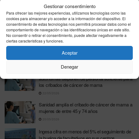
Gestionar consentimiento
30/05/2026
Para ofrecer las mejores experiencias, utilizamos tecnologías como las
Sanidad inyecta más de 635.000 euros en Ceuta
cookies para almacenar y/o acceder a la información del dispositivo. El
consentimiento de estas tecnologías nos permitirá procesar datos como el
y Melilla para revolucionar la Atención Primaria
comportamiento de navegación o las identificaciones únicas en este sitio.
27/05/2026
No consentir o retirar el consentimiento, puede afectar negativamente a
ciertas características y funciones.
Sanidad e INGESA se alían para implantar el
cribado de cáncer de cérvix en Ceuta
Aceptar
25/05/2026
Denegar
Alerta en la sanidad: solo tres comunidades
autónomas disponen de personal suficiente para
los cribados de cáncer de mama
22/05/2026
Sanidad amplía el cribado de cáncer de mama a
mujeres de entre 45 y 74 años
20/05/2026
Ingesa cifra en menos del 5% el seguimiento de
la huelga de facultativos en sus centros