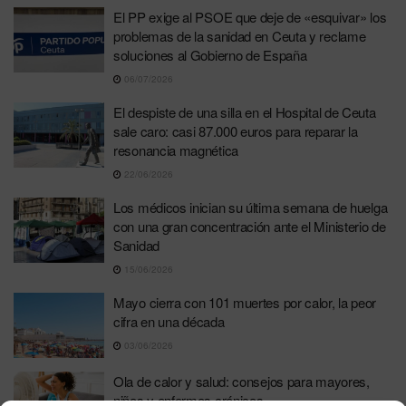
El PP exige al PSOE que deje de «esquivar» los
problemas de la sanidad en Ceuta y reclame
soluciones al Gobierno de España
06/07/2026
El despiste de una silla en el Hospital de Ceuta
sale caro: casi 87.000 euros para reparar la
resonancia magnética
22/06/2026
Los médicos inician su última semana de huelga
con una gran concentración ante el Ministerio de
Sanidad
15/06/2026
Mayo cierra con 101 muertes por calor, la peor
cifra en una década
03/06/2026
Ola de calor y salud: consejos para mayores,
niños y enfermos crónicos