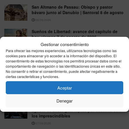
San Altmano de Passau: Obispo y pastor
bávaro junto al Danubio | Santoral 8 de agosto
08/08/2026
Sueños de Libertad: avance del capítulo de
hoy, viernes 7 de agosto de 2026
Gestionar consentimiento
07/08/2026
Para ofrecer las mejores experiencias, utilizamos tecnologías como las
Valle Salvaje: avance y capítulo de hoy, viernes
cookies para almacenar y/o acceder a la información del dispositivo. El
consentimiento de estas tecnologías nos permitirá procesar datos como el
7 de agosto de 2026
comportamiento de navegación o las identificaciones únicas en este sitio.
07/08/2026
No consentir o retirar el consentimiento, puede afectar negativamente a
ciertas características y funciones.
La Promesa: avance del capítulo de hoy,
viernes 7 de agosto de 2026
Aceptar
07/08/2026
Denegar
Que ver esta noche en la tele, viernes 7 de
agosto de 2026: guía rápida por cadenas con
los imprescindibles
07/08/2026