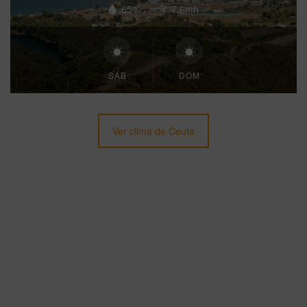
65%
7.6mh
SÁB
DOM
Ver clima de Ceuta