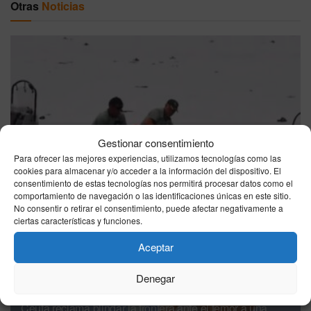
Otras
Noticias
La Guardia Civil considera creíble la convocatoria para
Gestionar consentimiento
una nueva entrada masiva en Ceuta el 15 de agosto
Para ofrecer las mejores experiencias, utilizamos tecnologías como las
cookies para almacenar y/o acceder a la información del dispositivo. El
06/08/2026
consentimiento de estas tecnologías nos permitirá procesar datos como el
comportamiento de navegación o las identificaciones únicas en este sitio.
No consentir o retirar el consentimiento, puede afectar negativamente a
ciertas características y funciones.
Aceptar
Denegar
Ceuta reclama blindar la frontera ante el temor a una