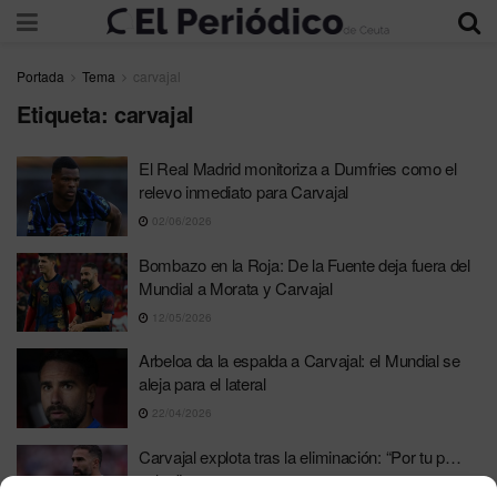
Portada
Tema
carvajal
Etiqueta:
carvajal
El Real Madrid monitoriza a Dumfries como el
relevo inmediato para Carvajal
02/06/2026
Bombazo en la Roja: De la Fuente deja fuera del
Mundial a Morata y Carvajal
12/05/2026
Arbeloa da la espalda a Carvajal: el Mundial se
aleja para el lateral
22/04/2026
Carvajal explota tras la eliminación: “Por tu p…
culpa”