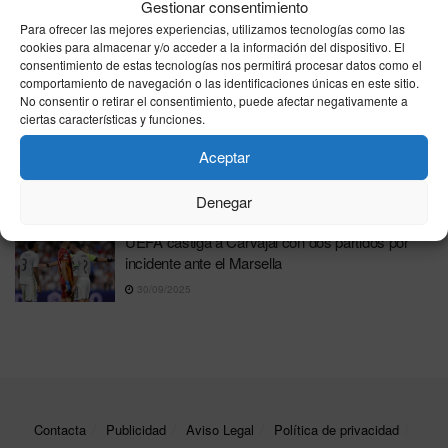
Gestionar consentimiento
16/04/2026
Para ofrecer las mejores experiencias, utilizamos tecnologías como las
cookies para almacenar y/o acceder a la información del dispositivo. El
Escándalo en la Internacional Socialista: PRI
consentimiento de estas tecnologías nos permitirá procesar datos como el
acusa a Pedro Sánchez de corrupción y
comportamiento de navegación o las identificaciones únicas en este sitio.
autoritarismo
No consentir o retirar el consentimiento, puede afectar negativamente a
ciertas características y funciones.
09/12/2025
Exjefe militar venezolano alerta sobre posible
Aceptar
manipulación digital de elecciones globales
Denegar
05/12/2025
UEFA castiga a Carvajal con dos partidos por
incidente ante el Marsella
30/09/2025
Contacta
Publicidad
Aviso Legal
Política de privacidad