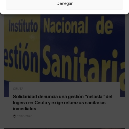
Denegar
CEUTA
Solidaridad denuncia una gestión “nefasta” del
Ingesa en Ceuta y exige refuerzos sanitarios
inmediatos
07/08/2026