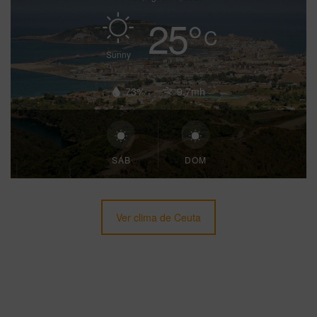
25
°
C
Sunny
73%
9.7mh
SÁB
DOM
Ver clima de Ceuta