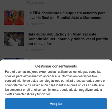
06/08/2026
La FIFA desmiente un supuesto acuerdo para
llevar la final del Mundial 2030 a Marruecos
06/08/2026
Rafa Jódar debuta hoy en Montreal ante
Corentin Moutet: horario y dónde ver el partido
por televisión
05/08/2026
Mbappé sorprende al compartir por primera vez
una foto de Ester Expósito durante sus
Gestionar consentimiento
vacaciones
Para ofrecer las mejores experiencias, utilizamos tecnologías como las
cookies para almacenar y/o acceder a la información del dispositivo. El
05/08/2026
consentimiento de estas tecnologías nos permitirá procesar datos como el
comportamiento de navegación o las identificaciones únicas en este sitio.
No consentir o retirar el consentimiento, puede afectar negativamente a
VER MÁS
ciertas características y funciones.
Aceptar
Última hora