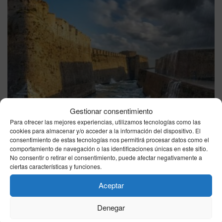
Gestionar consentimiento
Para ofrecer las mejores experiencias, utilizamos tecnologías como las
CEUTA
cookies para almacenar y/o acceder a la información del dispositivo. El
El tiempo en Ceuta hoy, domingo 9 de agosto: la
consentimiento de estas tecnologías nos permitirá procesar datos como el
AEMET marca cielo poco nuboso, 29°C de
comportamiento de navegación o las identificaciones únicas en este sitio.
máxima y viento SE de 15 km/h
No consentir o retirar el consentimiento, puede afectar negativamente a
ciertas características y funciones.
09/08/2026
Aceptar
Denegar