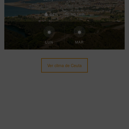
64%
10.1mh
LUN
MAR
Ver clima de Ceuta