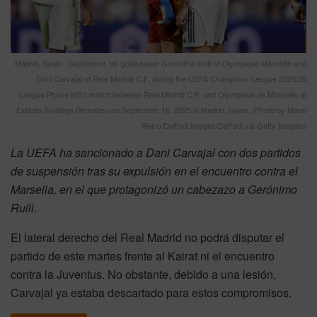
Madrid, Spain - September 16: goalkeeper Gerónimo Rulli of Olympique Marseille and
Dani Carvajal of Real Madrid C.F. during the UEFA Champions League 2025/26
League Phase MD1 match between Real Madrid C.F. and Olympique de Marseille at
Estadio Santiago Bernabeu on September 16, 2025 in Madrid, Spain. (Photo by Manu
Reino/DeFodi Images/DeFodi via Getty Images)
La UEFA ha sancionado a Dani Carvajal con dos partidos
de suspensión tras su expulsión en el encuentro contra el
Marsella, en el que protagonizó un cabezazo a Gerónimo
Rulli.
El lateral derecho del Real Madrid no podrá disputar el
partido de este martes frente al Kairat ni el encuentro
contra la Juventus. No obstante, debido a una lesión,
Carvajal ya estaba descartado para estos compromisos.