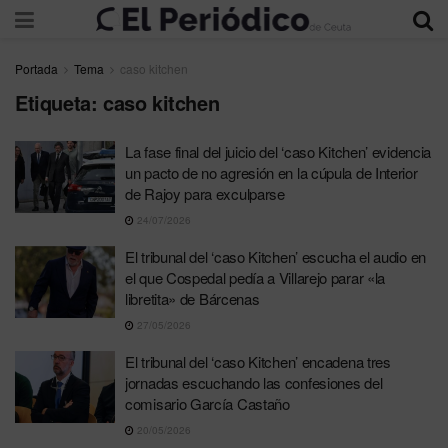
Portada
Tema
caso kitchen
Etiqueta:
caso kitchen
La fase final del juicio del ‘caso Kitchen’ evidencia
un pacto de no agresión en la cúpula de Interior
de Rajoy para exculparse
24/07/2026
El tribunal del ‘caso Kitchen’ escucha el audio en
el que Cospedal pedía a Villarejo parar «la
libretita» de Bárcenas
27/05/2026
El tribunal del ‘caso Kitchen’ encadena tres
jornadas escuchando las confesiones del
comisario García Castaño
20/05/2026