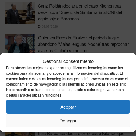
Sanz Roldán declara en el caso Kitchen tras
desvincular Sáenz de Santamaría al CNI del
espionaje a Bárcenas
04/05/2026
Quién es Ernesto Ekaizer, el periodista que
abandonó ‘Malas lenguas Noche’ tras reprochar
a Jesús Cintora su actitud
28/04/2026
Gestionar consentimiento
Para ofrecer las mejores experiencias, utilizamos tecnologías como las
Rajoy marca distancias con Bárcenas: «Mi
cookies para almacenar y/o acceder a la información del dispositivo. El
relación cambió cuando supo que tenía 48
consentimiento de estas tecnologías nos permitirá procesar datos como el
millones en Suiza»
comportamiento de navegación o las identificaciones únicas en este sitio.
No consentir o retirar el consentimiento, puede afectar negativamente a
23/04/2026
ciertas características y funciones.
El «caso Kitchen» revela la intimidad de una
Aceptar
traición: El chófer de los Bárcenas era «uno más
de la familia»
Denegar
21/04/2026
Luis Bárcenas declara en el caso Kitchen que