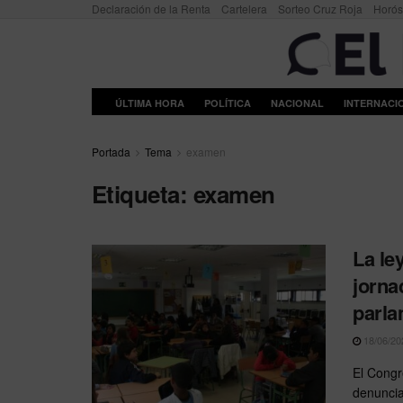
Declaración de la Renta
Cartelera
Sorteo Cruz Roja
Horó
ÚLTIMA HORA
POLÍTICA
NACIONAL
INTERNACI
Portada
Tema
examen
Etiqueta:
examen
La ley
jorna
parla
18/06/20
El Congr
denuncia