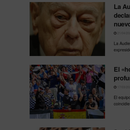
La Au
decla
nuev
21/04/20
La Audie
expreside
El «h
profu
17/03/20
El equip
coincidi