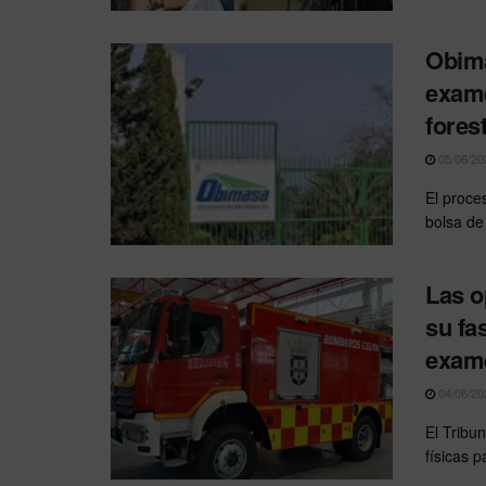
Obimas
exame
forest
05/06/20
El proces
bolsa de 
Las o
su fa
exam
04/06/20
El Tribun
físicas p