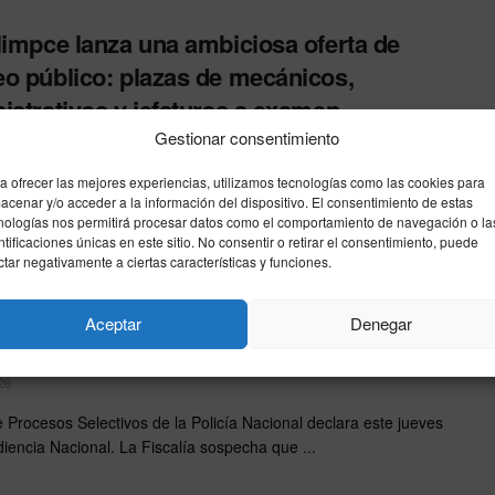
limpce lanza una ambiciosa oferta de
o público: plazas de mecánicos,
istrativos y jefaturas a examen
Gestionar consentimiento
26
a ofrecer las mejores experiencias, utilizamos tecnologías como las cookies para
sa municipal de limpieza de Ceuta publica las bases para
acenar y/o acceder a la información del dispositivo. El consentimiento de estas
r su plantilla técnica mediante el sistema de oposición ...
nologías nos permitirá procesar datos como el comportamiento de navegación o la
ntificaciones únicas en este sitio. No consentir o retirar el consentimiento, puede
ctar negativamente a ciertas características y funciones.
ibunal de ‘Kitchen’ investiga el examen de
ía del exchófer de Bárcenas como
Aceptar
Denegar
nto «pago» por su espionaje
26
de Procesos Selectivos de la Policía Nacional declara este jueves
diencia Nacional. La Fiscalía sospecha que ...