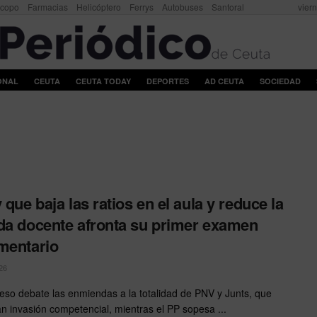
scopo
Farmacias
Helicóptero
Ferrys
Autobuses
Santoral
vier
ONAL
CEUTA
CEUTA TODAY
DEPORTES
AD CEUTA
SOCIEDAD
 que baja las ratios en el aula y reduce la
da docente afronta su primer examen
mentario
26
eso debate las enmiendas a la totalidad de PNV y Junts, que
n invasión competencial, mientras el PP sopesa ...