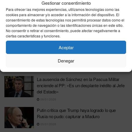
Gestionar consentimiento
18/02/2026
Para ofrecer las mejores experiencias, utilizamos tecnologías como las
cookies para almacenar y/o acceder a la información del dispositivo. El
Zelenski plantea elecciones antes de mayo
consentimiento de estas tecnologías nos permitirá procesar datos como el
como estrategia para presionar a Rusia por un
comportamiento de navegación o las identificaciones únicas en este sitio.
alto el fuego
No consentir o retirar el consentimiento, puede afectar negativamente a
ciertas características y funciones.
12/02/2026
Aceptar
Nuevo ataque ruso deja al menos seis muertos
en Ucrania y provoca daños en infraestructura
Denegar
crítica
28/01/2026
La ausencia de Sánchez en la Pascua Militar
enciende al PP: «Es un desplante inédito al Jefe
del Estado»
06/01/2026
Putin critica que Trump haya logrado lo que
Rusia no pudo: capturar a Maduro
05/01/2026