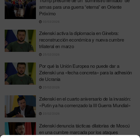
Trump presume de un “suministro ilimitado” de
armas para una guerra “eterna” en Oriente
Próximo
03/03/2026
Zelenski activa la diplomacia en Ginebra:
reconstrucción económica y nueva cumbre
trilateral en marzo
25/02/2026
Por qué la Unión Europea no puede dar a
Zelenski una «fecha concreta» para la adhesión
de Ucrania
25/02/2026
Zelenski en el cuarto aniversario de la invasión:
«Putin ya ha comenzado la III Guerra Mundial»
23/02/2026
Zelenski denuncia tácticas dilatorias de Moscú
en una cumbre marcada por los ataques
eléctricos