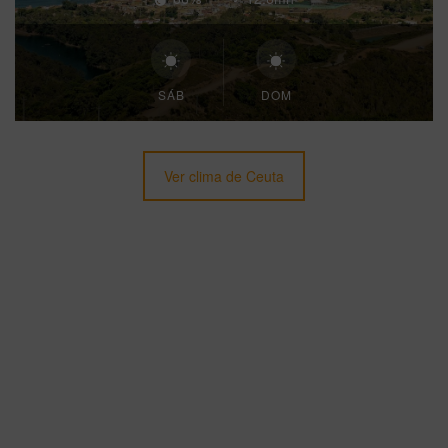
SÁB
DOM
Ver clima de Ceuta