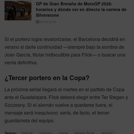
GP de Gran Bretaña de MotoGP 2026:
horarios y dónde ver en directo la carrera de
Silverstone
06/08/2026
Si el portero logra revalorizarse, el Barcelona decidirá en
verano si darle continuidad —siempre bajo la sombra de
Joan García, titular indiscutible para Flick— o buscar una
venta definitiva.
¿Tercer portero en la Copa?
La próxima señal llegará el martes en el partido de Copa
ante el Guadalajara. Flick deberá elegir entre Ter Stegen y
Szczesny. Si el alemán vuelve a quedarse fuera, el
mensaje será inequívoco: sería, de facto, el tercer
guardameta del equipo.
Temas:
barca
cesion
copa
hansi flick
lesion