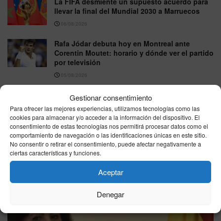
La FIFA desmiente un supuesto acuerdo para
llevar la final del Mundial 2030 a Marruecos
06/08/2026
Rafa Jódar debuta hoy en Montreal ante
Corentin Moutet: horario y dónde ver el partido
por televisión
05/08/2026
Gestionar consentimiento
VER MÁS
Para ofrecer las mejores experiencias, utilizamos tecnologías como las
cookies para almacenar y/o acceder a la información del dispositivo. El
consentimiento de estas tecnologías nos permitirá procesar datos como el
comportamiento de navegación o las identificaciones únicas en este sitio.
Última hora
No consentir o retirar el consentimiento, puede afectar negativamente a
ciertas características y funciones.
Aceptar
Denegar