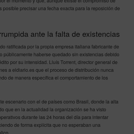
 por el momento y que, aunque existe el compromiso de
 posible precisar una fecha exacta para la reposición de
rumpida ante la falta de existencias
o ratificada por la propia empresa italiana fabricante de
ido públicamente haberse quedado sin existencias debido
ito por su intensidad. Lluís Torrent, director general de
es a eldiario.es que el proceso de distribución nunca
do de manera específica el comportamiento de los
ste escenario con el de países como Brasil, donde la alta
o que en la actualidad la organización se ha visto
erativos durante las 24 horas del día para intentar
ociendo de forma explícita que no esperaban una
lico.