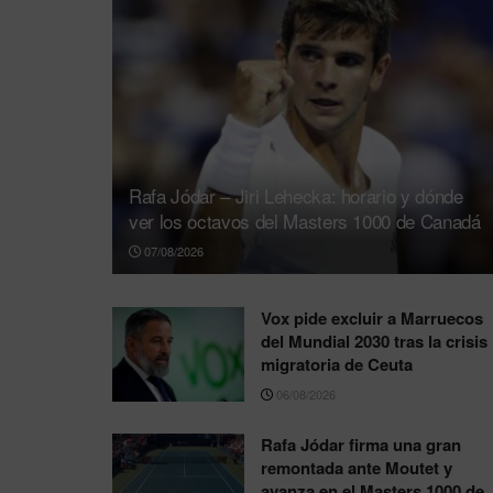
Rafa Jódar – Jiri Lehecka: horario y dónde
ver los octavos del Masters 1000 de Canadá
07/08/2026
Vox pide excluir a Marruecos
del Mundial 2030 tras la crisis
migratoria de Ceuta
06/08/2026
Rafa Jódar firma una gran
remontada ante Moutet y
avanza en el Masters 1000 de