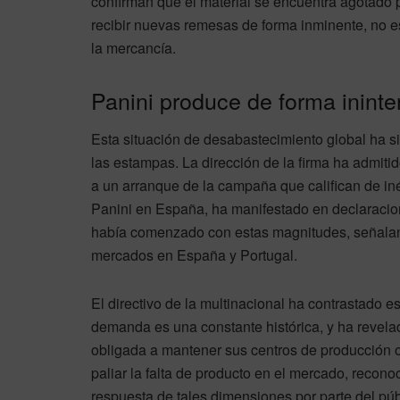
confirman que el material se encuentra agotado
recibir nuevas remesas de forma inminente, no es
la mercancía.
Panini produce de forma ininter
Esta situación de desabastecimiento global ha sid
las estampas. La dirección de la firma ha admit
a un arranque de la campaña que califican de inéd
Panini en España, ha manifestado en declaracion
había comenzado con estas magnitudes, señalan
mercados en España y Portugal.
El directivo de la multinacional ha contrastado e
demanda es una constante histórica, y ha revelad
obligada a mantener sus centros de producción op
paliar la falta de producto en el mercado, recon
respuesta de tales dimensiones por parte del púb