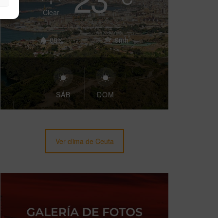
Clear
88%
9mh
SÁB
DOM
Ver clima de Ceuta