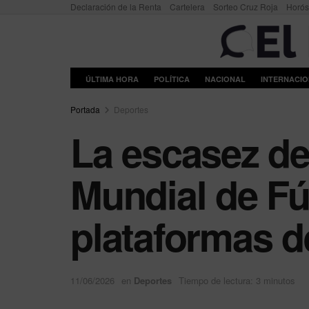
Declaración de la Renta
Cartelera
Sorteo Cruz Roja
Horó
ÚLTIMA HORA
POLÍTICA
NACIONAL
INTERNACI
Portada
Deportes
La escasez de
Mundial de Fú
plataformas d
11/06/2026
en
Deportes
Tiempo de lectura: 3 minutos