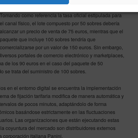
Tomando como referencia la tasa oficial estipulada para
el canal físico, el lote compuesto por 50 sobres debería
alcanzar un precio de venta de 75 euros, mientras que el
paquete que incluye 100 sobres tendría que
comercializarse por un valor de 150 euros. Sin embargo,
iversos portales de comercio electrónico y marketplaces,
ima de los 90 euros en el caso del paquete de 50
o se trata del suministro de 100 sobres.
ios en el entorno digital se encuentra la implementación
ma de fijación tarifaria modifica de manera automática y
 intervalos de pocos minutos, adaptándolo de forma
ómicos basándose estrictamente en las fluctuaciones
suarios. Las organizaciones que están ejecutando estas
 la coyuntura del mercado son distribuidores externos
a corporación italiana Panini.