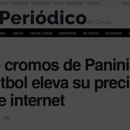
scopo
Farmacias
Helicóptero
Ferrys
Autobuses
Santoral
viern
ONAL
CEUTA
CEUTA TODAY
DEPORTES
AD CEUTA
SOCIEDAD
 cromos de Panini 
tbol eleva su prec
e internet
A
A