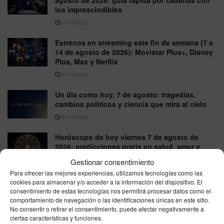
agosto de 2026: guía rápida por cadenas con
los imprescindibles
07/08/2026
Estrenos en streaming este fin de semana (7 a
14 de agosto de 2026): Movistar Plus+, Disney
Plus, Max y Netflix
07/08/2026
Un día como hoy, 7 de agosto: tragedias,
cambios políticos y ciencia que mira al cielo
07/08/2026
Horóscopo de hoy viernes 7 de agosto de
2026: predicciones gratis en salud, amor y
trabajo
Gestionar consentimiento
07/08/2026
Para ofrecer las mejores experiencias, utilizamos tecnologías como las
cookies para almacenar y/o acceder a la información del dispositivo. El
Santa Afra de Augsburgo: Mártir y ejemplo de
consentimiento de estas tecnologías nos permitirá procesar datos como el
fortaleza en la fe | Santoral 7 de agosto
comportamiento de navegación o las identificaciones únicas en este sitio.
No consentir o retirar el consentimiento, puede afectar negativamente a
07/08/2026
ciertas características y funciones.