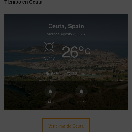
Tiempo en Ceuta
Ceuta, Spain
viernes, agosto 7, 2026
26
°
C
Sunny
68%
12.2mh
SÁB
DOM
Ver clima de Ceuta