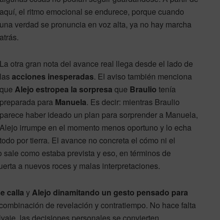
aquí, el ritmo emocional se endurece, porque cuando
una verdad se pronuncia en voz alta, ya no hay marcha
atrás.
La otra gran nota del avance real llega desde el lado de
las
acciones inesperadas
. El aviso también menciona
que
Alejo estropea la sorpresa
que
Braulio
tenía
preparada para
Manuela
. Es decir: mientras Braulio
parece haber ideado un plan para sorprender a Manuela,
Alejo irrumpe en el momento menos oportuno y lo echa
todo por tierra. El avance no concreta el cómo ni el
 no sale como estaba prevista y eso, en términos de
puerta a nuevos roces y malas interpretaciones.
e calla
y
Alejo dinamitando un gesto pensado para
a combinación de revelación y contratiempo. No hace falta
lvaje, las decisiones personales se convierten