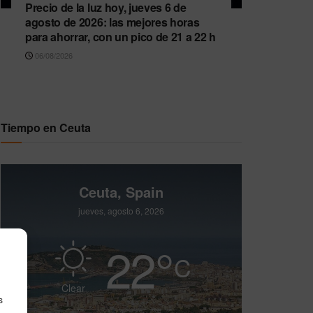
Precio de la luz hoy, jueves 6 de
agosto de 2026: las mejores horas
para ahorrar, con un pico de 21 a 22 h
06/08/2026
Tiempo en Ceuta
Ceuta, Spain
jueves, agosto 6, 2026
22
°
C
Clear
s