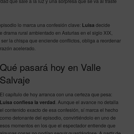
rdad que sale a la luz y una sorpresa que se va al traste
 episodio lo marca una confesión clave:
Luisa
decide
te drama rural ambientado en Asturias en el siglo XIX,
ser la chispa que enciende conflictos, obliga a reordenar
orazón acelerado.
Qué pasará hoy en Valle
Salvaje
El capítulo de hoy arranca con una certeza que pesa:
Luisa confiesa la verdad
. Aunque el avance no detalla
el contenido exacto de esa confesión, sí marca el hecho
como detonante del episodio, convirtiéndolo en uno de
esos momentos en los que el espectador entiende que
algunas cosas no podían seguir guardándose. A partir de