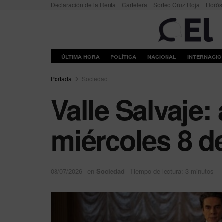
Declaración de la Renta
Cartelera
Sorteo Cruz Roja
Horó
ÚLTIMA HORA
POLÍTICA
NACIONAL
INTERNACI
Portada
Sociedad
Valle Salvaje:
miércoles 8 de
08/07/2026
en
Sociedad
Tiempo de lectura: 3 minutos