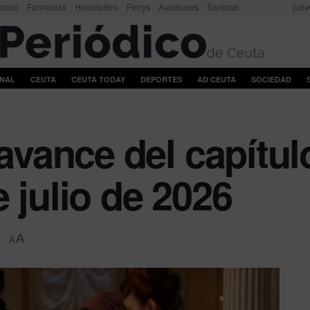
scopo
Farmacias
Helicóptero
Ferrys
Autobuses
Santoral
juev
ONAL
CEUTA
CEUTA TODAY
DEPORTES
AD CEUTA
SOCIEDAD
 avance del capítul
 julio de 2026
A
A