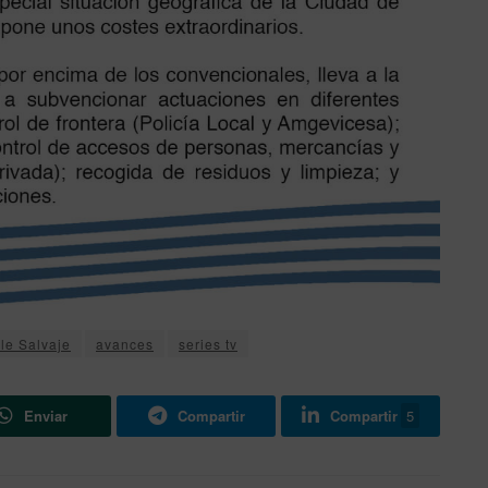
le Salvaje
avances
series tv
Enviar
Compartir
Compartir
5