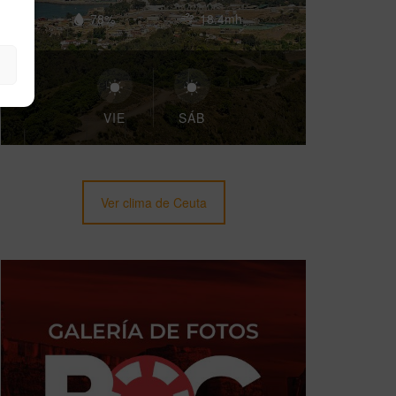
78%
18.4mh
VIE
SÁB
Ver clima de Ceuta