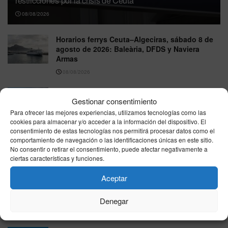
restricciones por la crisis de Ceuta
08/08/2026
Horarios ferrys Ceuta–Algeciras, sábado 8 de
agosto de 2026: Baleària, DFDS y Naviera
Armas
08/08/2026
Tiempo en Ceuta este sábado 8 de agosto: la
Gestionar consentimiento
AEMET anuncia poco nuboso, máximas de
27°C y viento flojo del este
Para ofrecer las mejores experiencias, utilizamos tecnologías como las
cookies para almacenar y/o acceder a la información del dispositivo. El
08/08/2026
consentimiento de estas tecnologías nos permitirá procesar datos como el
comportamiento de navegación o las identificaciones únicas en este sitio.
Farmacias de Guardia en Ceuta – 8 de agosto
No consentir o retirar el consentimiento, puede afectar negativamente a
de 2026
ciertas características y funciones.
08/08/2026
Aceptar
Interior refuerza Ceuta con otros 45 agentes de
la UIP y eleva a 270 el despliegue policial
Denegar
07/08/2026