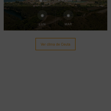
86%
5.4mh
LUN
MAR
Ver clima de Ceuta