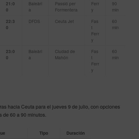
Baleàri
Passió per
Ferr
90
21:0
a
Formentera
y
min
0
DFDS
Ceuta Jet
Fas
60
22:3
t
min
0
Ferr
y
Baleàri
Ciudad de
Fas
60
23:0
a
Mahón
t
min
0
Ferr
y
as hacia Ceuta para el jueves 9 de julio, con opciones
 de 60 a 90 minutos.
que
Tipo
Duración