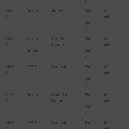
y
Baleàri
Jaume I
Fas
60
08:0
a
t
min
0
Ferr
y
Navier
Villa de
Fas
60
09:0
a
Agaete
t
min
0
Armas
Ferr
y
DFDS
Ceuta Jet
Fas
60
10:0
t
min
0
Ferr
y
Baleàri
Ciudad de
Fas
60
11:0
a
Mahón
t
min
0
Ferr
y
DFDS
Ceuta Jet
Fas
60
12:0
t
min
0