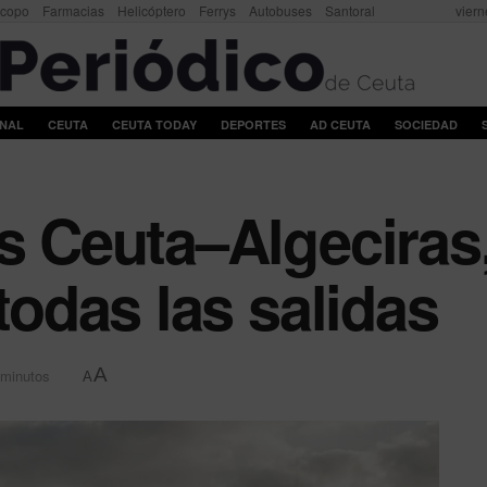
scopo
Farmacias
Helicóptero
Ferrys
Autobuses
Santoral
viern
ONAL
CEUTA
CEUTA TODAY
DEPORTES
AD CEUTA
SOCIEDAD
ys Ceuta–Algeciras,
 todas las salidas
A
 minutos
A