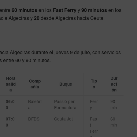
entre
60 minutos
en los
Fast Ferry
y
90 minutos
en los
cia Algeciras y
20
desde Algeciras hacia Ceuta.
ia Algeciras durante el jueves 9 de julio, con servicios
 entre 60 y 90 minutos.
Hora
Dur
Comp
Tip
salid
Buque
aci
añía
o
a
ón
Baleàri
Passió per
Ferr
90
06:0
a
Formentera
y
min
0
DFDS
Ceuta Jet
Fas
60
07:0
t
min
0
Ferr