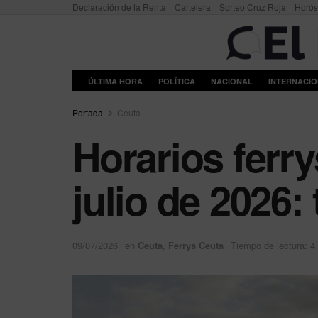
Declaración de la Renta
Cartelera
Sorteo Cruz Roja
Horó
ÚLTIMA HORA
POLÍTICA
NACIONAL
INTERNACI
Portada
Ceuta
Horarios ferr
julio de 2026:
09/07/2026
en
Ceuta
,
Ferrys Ceuta
Tiempo de lectura: 4