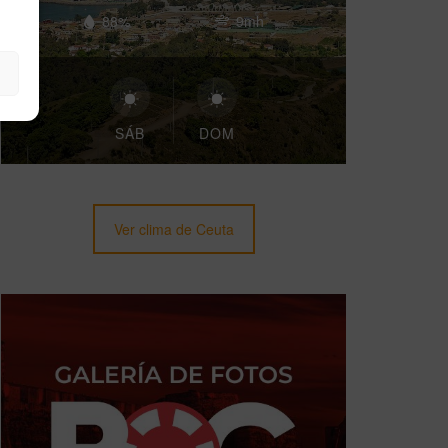
88%
9mh
SÁB
DOM
Ver clima de Ceuta