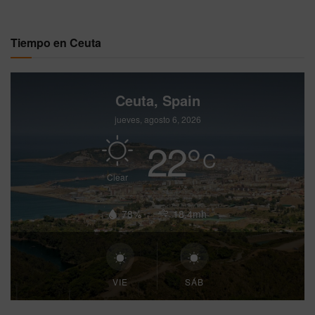
Tiempo en Ceuta
Ceuta, Spain
jueves, agosto 6, 2026
22
°
C
Clear
78%
18.4mh
VIE
SÁB