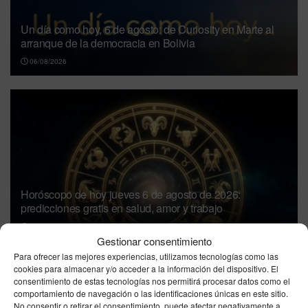
Un día como hoy, 6 de agosto: de Curiosity en Marte al
arranque de la democracia en Bolivia
06/08/2026
Horóscopo de hoy jueves 6 de agosto de 2026:
predicciones gratis en salud, amor y trabajo
06/08/2026
Gestionar consentimiento
Para ofrecer las mejores experiencias, utilizamos tecnologías como las
Santa Claudia de Roma: la mártir venerada
cookies para almacenar y/o acceder a la información del dispositivo. El
junto a los primeros testigos de la fe | Santoral
consentimiento de estas tecnologías nos permitirá procesar datos como el
6 de agosto
comportamiento de navegación o las identificaciones únicas en este sitio.
No consentir o retirar el consentimiento, puede afectar negativamente a
06/08/2026