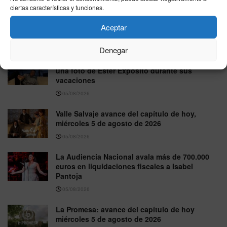
ciertas características y funciones.
Sueños de Libertad: avance del capítulo de
Aceptar
hoy 5 de agosto de 2026
05/08/2026
Denegar
Mbappé sorprende al compartir por primera vez
una foto de Ester Expósito durante sus
vacaciones
05/08/2026
Valle Salvaje avance del capítulo de hoy,
miércoles 5 de agosto de 2026
05/08/2026
La Audiencia Nacional avala más de 700.000
euros en liquidaciones fiscales a Isabel
Pantoja
05/08/2026
La Promesa: avance del capítulo de hoy
miércoles 5 de agosto de 2026