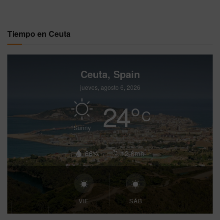
Tiempo en Ceuta
Ceuta, Spain
jueves, agosto 6, 2026
24
°
C
Sunny
66%
12.6mh
VIE
SÁB