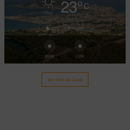
23
°
C
Clear
88%
7.2mh
DOM
LUN
Ver clima de Ceuta