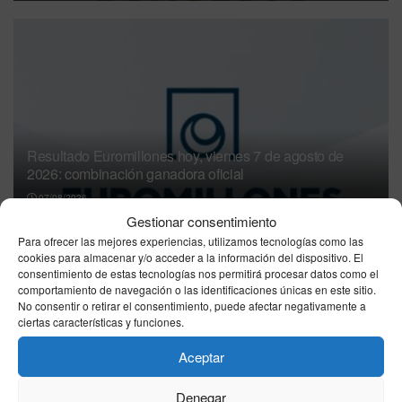
Resultado Euromillones hoy, viernes 7 de agosto de
2026: combinación ganadora oficial
07/08/2026
Gestionar consentimiento
Resultados ONCE hoy, viernes 7 de agosto de
Para ofrecer las mejores experiencias, utilizamos tecnologías como las
cookies para almacenar y/o acceder a la información del dispositivo. El
2026: todos los sorteos del día
consentimiento de estas tecnologías nos permitirá procesar datos como el
07/08/2026
comportamiento de navegación o las identificaciones únicas en este sitio.
No consentir o retirar el consentimiento, puede afectar negativamente a
Resultados de la lotería de ayer, jueves 6 de
ciertas características y funciones.
agosto de 2026
Aceptar
07/08/2026
Resultado Lotería Nacional hoy, jueves 6 de
Denegar