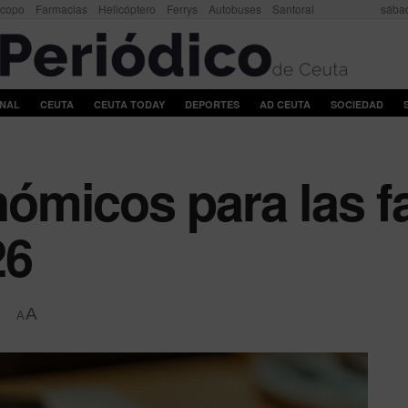
scopo
Farmacias
Helicóptero
Ferrys
Autobuses
Santoral
sábad
ONAL
CEUTA
CEUTA TODAY
DEPORTES
AD CEUTA
SOCIEDAD
micos para las fa
26
A
A