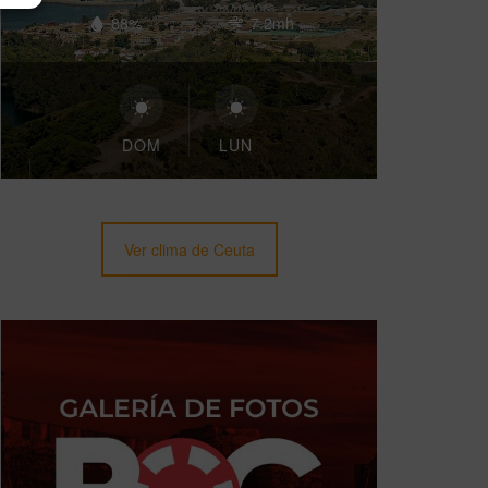
88%
7.2mh
DOM
LUN
Ver clima de Ceuta