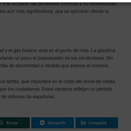
 Por su parte, las pensiones mínimas y no contributivas,
os aún más significativos, que se aplicarán desde la
idad y el gas butano, está en el punto de mira. La gasolina
liviando un poco el presupuesto de los conductores. Sin
ifas de electricidad a medida que avance el invierno.
tarifas, que impactará en el costo del envío de cartas,
por los ciudadanos. Estos cambios reflejan un período
a de millones de españoles.
Enviar
Compartir
Compartir
1