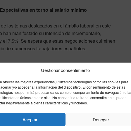
Expectativas en torno al salario mínimo
o de los temas destacados en el ámbito laboral en este
o han manifestado su intención de incrementarlo,
y el 7,5%. Se espera que estas negociaciones culminen
omía de numerosos trabajadores españoles.
Gestionar consentimiento
impactado por un incremento del 1,5% en 2026, después
a ofrecer las mejores experiencias, utilizamos tecnologías como las cookies para
a mejora de salarios afecta a millones de empleados
acenar y/o acceder a la información del dispositivo. El consentimiento de estas
nologías nos permitirá procesar datos como el comportamiento de navegación o la
 en otras áreas laborales.
ntificaciones únicas en este sitio. No consentir o retirar el consentimiento, puede
ctar negativamente a ciertas características y funciones.
al
Aceptar
Denegar
aumento del 2,7% en 2026, lo que se traduce en un