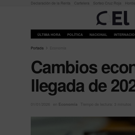
Declaración de la Renta
Cartelera
Sorteo Cruz Roja
Horó
ÚLTIMA HORA
POLÍTICA
NACIONAL
INTERNACI
Portada
Economía
Cambios econó
llegada de 20
01/01/2026
en
Economía
Tiempo de lectura: 3 minutos