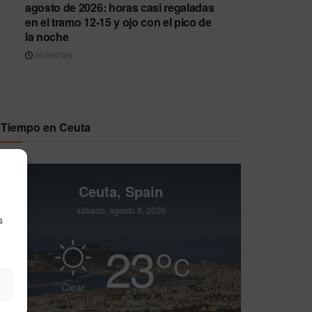
agosto de 2026: horas casi regaladas
en el tramo 12-15 y ojo con el pico de
la noche
08/08/2026
Tiempo en Ceuta
Ceuta, Spain
sábado, agosto 8, 2026
s
23
°
C
Clear