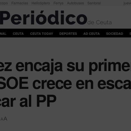
scopo
Farmacias
Helicóptero
Ferrys
Autobuses
Santoral
juev
ONAL
CEUTA
CEUTA TODAY
DEPORTES
AD CEUTA
SOCIEDAD
ez encaja su prime
 PSOE crece en esc
ar al PP
A
A