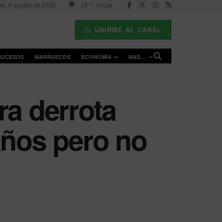
es, 6 agosto de 2026
22
Ceuta
°C
UNIRME AL CANAL
SUCESOS
MARRUECOS
ECONOMÍA
MAS…
ra derrota
años pero no