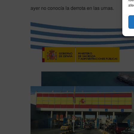
afe
ayer no conocía la derrota en las urnas.