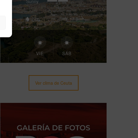
Sunny
77%
17.3mh
VIE
SÁB
Ver clima de Ceuta