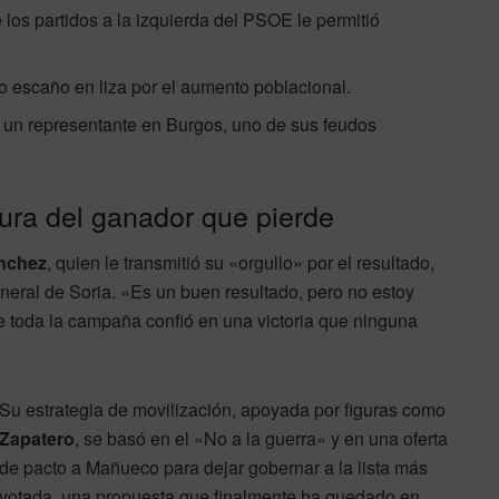
los partidos a la izquierda del PSOE le permitió
 escaño en liza por el aumento poblacional.
n un representante en Burgos, uno de sus feudos
ura del ganador que pierde
nchez
, quien le transmitió su «orgullo» por el resultado,
neral de Soria. «Es un buen resultado, pero no estoy
nte toda la campaña confió en una victoria que ninguna
Su estrategia de movilización, apoyada por figuras como
Zapatero
, se basó en el «No a la guerra» y en una oferta
de pacto a Mañueco para dejar gobernar a la lista más
votada, una propuesta que finalmente ha quedado en