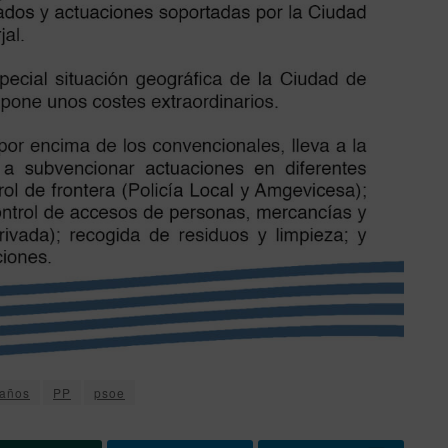
años
PP
psoe