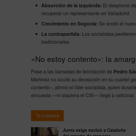
Absorción de la izquierda:
El desplome de 
recuperar un representante en Valladolid.
Crecimiento en Segovia:
Se anotó el nuevo
La contrapartida:
Los socialistas perdiero
tradicionales.
«No estoy contento»: la amarg
Pese a las llamadas de felicitación de
Pedro Sá
Martínez no ocultó su decepción en su cuartel ge
contento», afirmó el líder socialista, quien dura
encuesta —ni siquiera el CIS— llegó a vaticinar.
Te interesa
Junts exige excluir a Cataluña
del reparto de menores