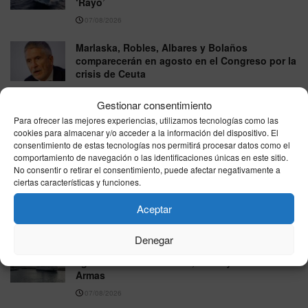
‘Rayo’
07/08/2026
Marlaska, Robles, Albares y Bolaños
comparecerán en agosto en el Congreso por la
crisis de Ceuta
07/08/2026
Gestionar consentimiento
España aún no activa la ayuda europea para
Para ofrecer las mejores experiencias, utilizamos tecnologías como las
Ceuta pese al ofrecimiento de Bruselas
cookies para almacenar y/o acceder a la información del dispositivo. El
consentimiento de estas tecnologías nos permitirá procesar datos como el
07/08/2026
comportamiento de navegación o las identificaciones únicas en este sitio.
No consentir o retirar el consentimiento, puede afectar negativamente a
Ceuta convoca una concentración ciudadana
ciertas características y funciones.
este domingo en la Plaza de la Constitución
tras la crisis vivida en la ciudad
Aceptar
07/08/2026
Denegar
Horarios ferrys Ceuta–Algeciras viernes 7 de
agosto de 2026: Baleària, DFDS y Naviera
Armas
07/08/2026