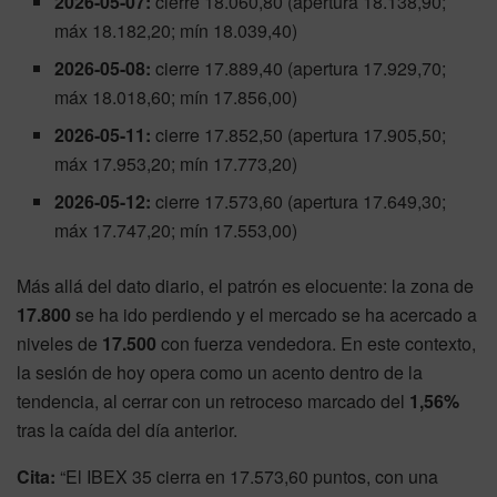
2026-05-07:
cierre 18.060,80 (apertura 18.138,90;
máx 18.182,20; mín 18.039,40)
2026-05-08:
cierre 17.889,40 (apertura 17.929,70;
máx 18.018,60; mín 17.856,00)
2026-05-11:
cierre 17.852,50 (apertura 17.905,50;
máx 17.953,20; mín 17.773,20)
2026-05-12:
cierre 17.573,60 (apertura 17.649,30;
máx 17.747,20; mín 17.553,00)
Más allá del dato diario, el patrón es elocuente: la zona de
17.800
se ha ido perdiendo y el mercado se ha acercado a
niveles de
17.500
con fuerza vendedora. En este contexto,
la sesión de hoy opera como un acento dentro de la
tendencia, al cerrar con un retroceso marcado del
1,56%
tras la caída del día anterior.
Cita:
“El IBEX 35 cierra en 17.573,60 puntos, con una