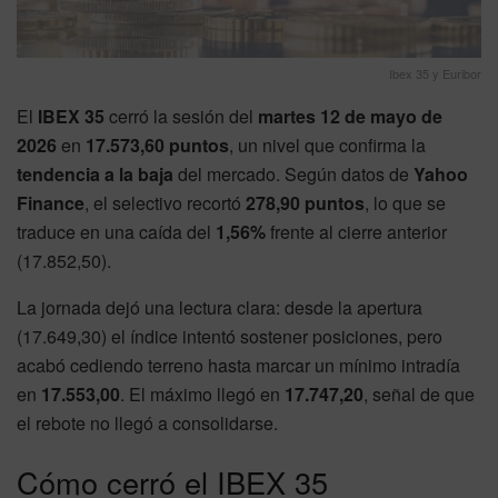
Ibex 35 y Euribor
El
IBEX 35
cerró la sesión del
martes 12 de mayo de
2026
en
17.573,60 puntos
, un nivel que confirma la
tendencia a la baja
del mercado. Según datos de
Yahoo
Finance
, el selectivo recortó
278,90 puntos
, lo que se
traduce en una caída del
1,56%
frente al cierre anterior
(17.852,50).
La jornada dejó una lectura clara: desde la apertura
(17.649,30) el índice intentó sostener posiciones, pero
acabó cediendo terreno hasta marcar un mínimo intradía
en
17.553,00
. El máximo llegó en
17.747,20
, señal de que
el rebote no llegó a consolidarse.
Cómo cerró el IBEX 35