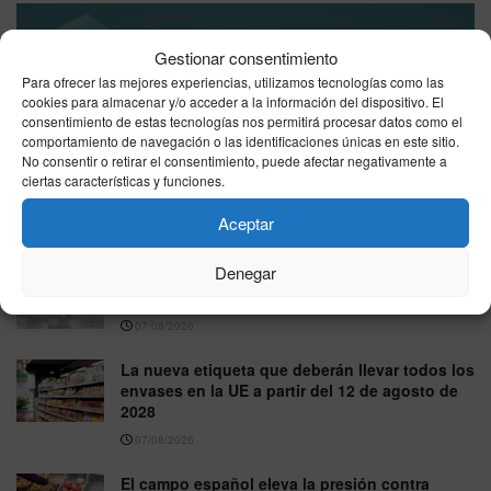
Gestionar consentimiento
Para ofrecer las mejores experiencias, utilizamos tecnologías como las
cookies para almacenar y/o acceder a la información del dispositivo. El
consentimiento de estas tecnologías nos permitirá procesar datos como el
comportamiento de navegación o las identificaciones únicas en este sitio.
No consentir o retirar el consentimiento, puede afectar negativamente a
precio gasolina Ceuta hoy, sábado 8 de agosto de 2026:
ciertas características y funciones.
dónde está más barata
Aceptar
08/08/2026
Denegar
IBEX 35 a la baja este viernes 7 de agosto de
2026: cierra en 20.176 puntos
07/08/2026
La nueva etiqueta que deberán llevar todos los
envases en la UE a partir del 12 de agosto de
2028
07/08/2026
El campo español eleva la presión contra