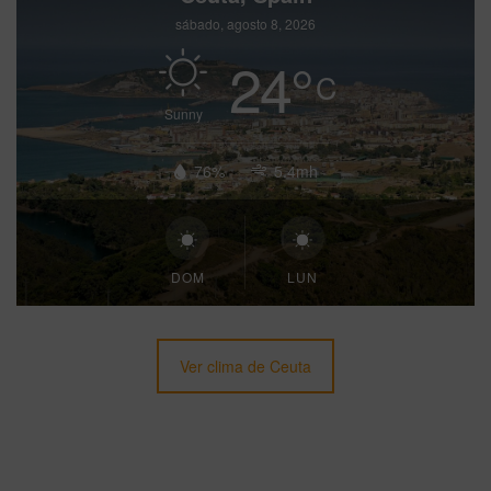
sábado, agosto 8, 2026
24
°
C
Sunny
76%
5.4mh
DOM
LUN
Ver clima de Ceuta