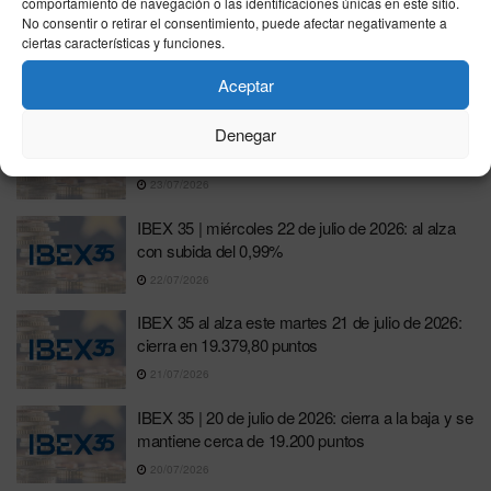
comportamiento de navegación o las identificaciones únicas en este sitio.
No consentir o retirar el consentimiento, puede afectar negativamente a
IBEX 35 24 julio 2026: cierra al alza y sube un
ciertas características y funciones.
1,65% hasta 19.585,40 puntos
Aceptar
24/07/2026
IBEX 35: cierra a la baja el jueves 23 de julio de
Denegar
2026 y se sitúa en 19.267 puntos
23/07/2026
IBEX 35 | miércoles 22 de julio de 2026: al alza
con subida del 0,99%
22/07/2026
IBEX 35 al alza este martes 21 de julio de 2026:
cierra en 19.379,80 puntos
21/07/2026
IBEX 35 | 20 de julio de 2026: cierra a la baja y se
mantiene cerca de 19.200 puntos
20/07/2026