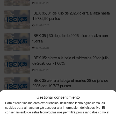
03/08/2026
IBEX 35, 31 de julio de 2026: cierra al alza hasta
19.782,90 puntos
31/07/2026
IBEX 35 | 30 de julio de 2026: cierre al alza con
fuerza
30/07/2026
IBEX 35: cierre a la baja el miércoles 29 de julio
de 2026 con -1,66%
29/07/2026
IBEX 35 cierra a la baja el martes 28 de julio de
2026 con 19.727 puntos
28/07/2026
Gestionar consentimiento
IBEX 35: 27 de julio de 2026 cierra al alza y suma
Para ofrecer las mejores experiencias, utilizamos tecnologías como las
cookies para almacenar y/o acceder a la información del dispositivo. El
2,46% hasta 19.741,30 puntos
consentimiento de estas tecnologías nos permitirá procesar datos como el
27/07/2026