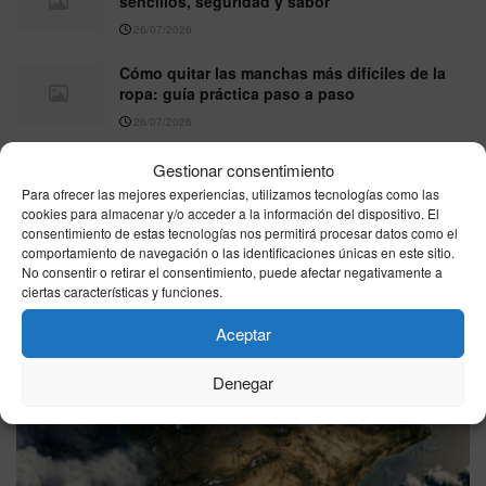
sencillos, seguridad y sabor
26/07/2026
Cómo quitar las manchas más difíciles de la
ropa: guía práctica paso a paso
26/07/2026
Gestionar consentimiento
Para ofrecer las mejores experiencias, utilizamos tecnologías como las
VER MÁS
cookies para almacenar y/o acceder a la información del dispositivo. El
consentimiento de estas tecnologías nos permitirá procesar datos como el
comportamiento de navegación o las identificaciones únicas en este sitio.
Última hora
No consentir o retirar el consentimiento, puede afectar negativamente a
ciertas características y funciones.
Aceptar
Denegar