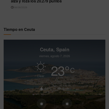
alza y roza los 20.279 puntos
06/08/2026
Tiempo en Ceuta
Ceuta, Spain
viernes, agosto 7, 2026
23
°
C
Clear
66%
5mh