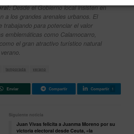
Desde el Gobierno local insisten en
ral:
an a los grandes arenales urbanos. El
 trabajando para potenciar el valor
las emblemáticas como Calamocarro,
omo el gran atractivo turístico natural
 verano.
temporada
verano
Enviar
Compartir
Compartir
1
Siguiente noticia
Juan Vivas felicita a Juanma Moreno por su
victoria electoral desde Ceuta, «la