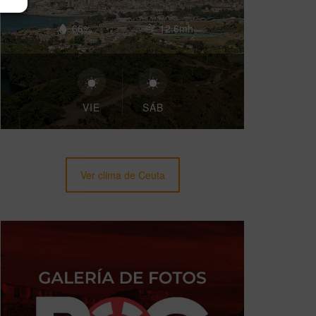
66%
12.6mh
VIE
SÁB
Ver clima de Ceuta