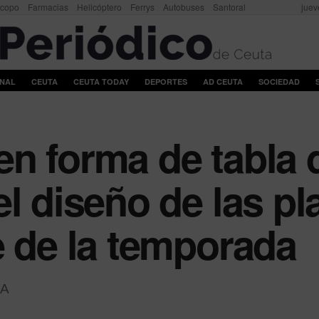
scopo
Farmacias
Helicóptero
Ferrys
Autobuses
Santoral
juev
ONAL
CEUTA
CEUTA TODAY
DEPORTES
AD CEUTA
SOCIEDAD
n forma de tabla 
el diseño de las p
e de la temporada
A