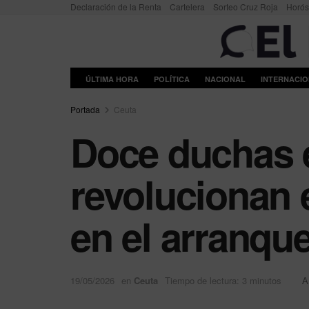
Declaración de la Renta
Cartelera
Sorteo Cruz Roja
Horó
ÚLTIMA HORA
POLÍTICA
NACIONAL
INTERNACI
Portada
Ceuta
Doce duchas e
revolucionan 
en el arranqu
19/05/2026
en
Ceuta
Tiempo de lectura: 3 minutos
A