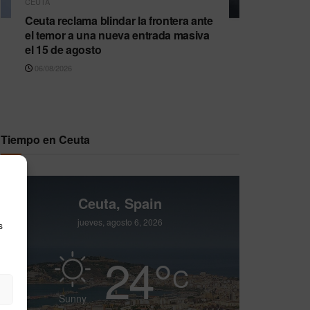
CEUTA
Ceuta reclama blindar la frontera ante
el temor a una nueva entrada masiva
el 15 de agosto
06/08/2026
Tiempo en Ceuta
Ceuta, Spain
jueves, agosto 6, 2026
s
24
°
C
Sunny