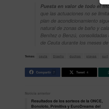
Puesta en valor de todo el lito
que las actuaciones no se limit
plan de acondicionamiento sigue
natural de zonas de baño y ca
Benítez o Benzú, consolidadas c
de Ceuta durante los meses de
Temas:
ceuta
Diseño
duchas
playas
surf
Compartir
7
Tweet
4
Noticia anterior
Resultados de los sorteos de la ONCE,
Bonoloto, Primitiva y EuroDreams del