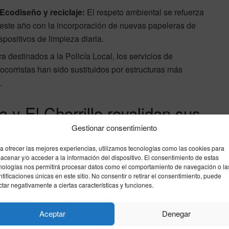
Ecodiseño y reciclaje:
El respeto ambiental se refuerza
este año con la incorporación de nuevas papeleras de
spositivos de limpieza diaria.
destinados a la Policía Local, los servicios de
ocorristas han sido sustituidos por estructuras más
.
a y El Chorrillo revalidan sus
Gestionar consentimiento
a ofrecer las mejores experiencias, utilizamos tecnologías como las cookies para
acenar y/o acceder a la información del dispositivo. El consentimiento de estas
 barandillas, los accesos, las zonas biosaludables y las
nologías nos permitirá procesar datos como el comportamiento de navegación o la
eutí arranca el verano consolidando sus galardones de
ntificaciones únicas en este sitio. No consentir o retirar el consentimiento, puede
ctar negativamente a ciertas características y funciones.
a Bandera Azul para las playas de La Ribera y El
e forma directa la calidad de las aguas, la seguridad de
 prestados.
Aceptar
Denegar