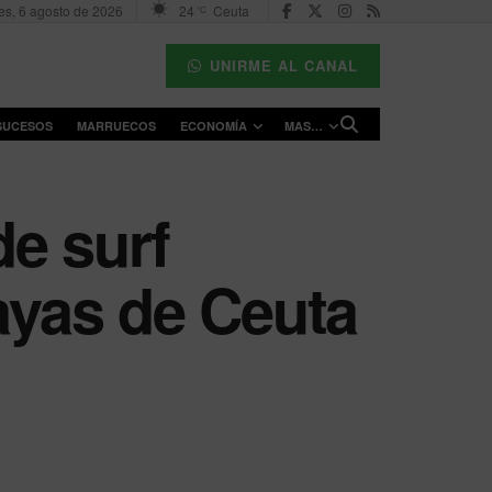
es, 6 agosto de 2026
24
Ceuta
°C
UNIRME AL CANAL
SUCESOS
MARRUECOS
ECONOMÍA
MAS…
de surf
layas de Ceuta