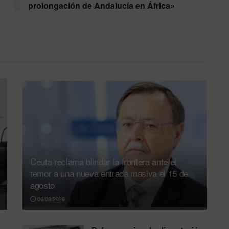
prolongación de Andalucía en África»
Ceuta reclama blindar la frontera ante el
temor a una nueva entrada masiva el 15 de
agosto
06/08/2026