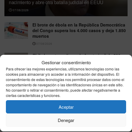
nacimiento y abre otra batalla judicial en EEUU
07/08/2026
El brote de ébola en la República Democrática
del Congo supera los 4.000 casos y deja 1.850
muertos
07/08/2026
Chile levanta un “escudo fronterizo” de 500
kilómetros mientras Ceuta vuelve a poner el
Gestionar consentimiento
foco en el control de las fronteras
Para ofrecer las mejores experiencias, utilizamos tecnologías como las
cookies para almacenar y/o acceder a la información del dispositivo. El
07/08/2026
consentimiento de estas tecnologías nos permitirá procesar datos como el
comportamiento de navegación o las identificaciones únicas en este sitio.
Sufre una parada cardiaca mientras mantenía
No consentir o retirar el consentimiento, puede afectar negativamente a
relaciones con su esposa y su caso impulsa
ciertas características y funciones.
una ley sobre donación de órganos en EEUU
07/08/2026
Aceptar
Tiroteo en un instituto de Tailandia deja al
Denegar
menos seis muertos y 15 heridos
07/08/2026