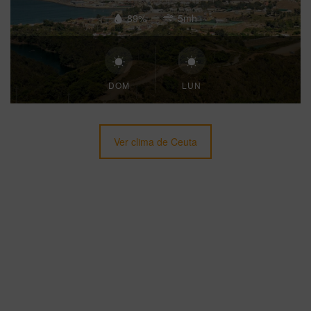
89%
5mh
DOM
LUN
Ver clima de Ceuta