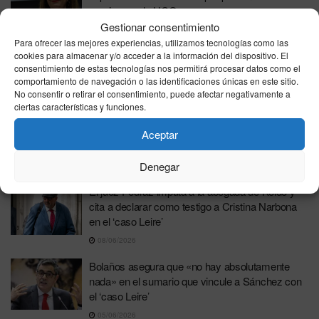
presiones a la UCO
Gestionar consentimiento
01/07/2026
Para ofrecer las mejores experiencias, utilizamos tecnologías como las
El juez Pedraz imputa a la presidenta de la SEPI
cookies para almacenar y/o acceder a la información del dispositivo. El
consentimiento de estas tecnologías nos permitirá procesar datos como el
y a otras 24 personas en el ‘caso Leire’ por
comportamiento de navegación o las identificaciones únicas en este sitio.
presunta corrupción
No consentir o retirar el consentimiento, puede afectar negativamente a
29/06/2026
ciertas características y funciones.
El PSOE se prepara para un Comité Federal bajo
Aceptar
la tormenta judicial del ‘caso Leire’
15/06/2026
Denegar
El juez Pedraz imputa a la abogada de Koldo y
cita a declarar como testigo a Cristina Narbona
en el ‘caso Leire’
08/06/2026
Bolaños asegura que «no hay absolutamente
nada» en el sumario que vincule a Sánchez con
el ‘caso Leire’
05/06/2026