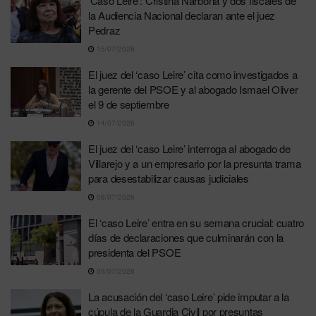
‘Caso Leire’: Cristina Narbona y dos fiscales de
la Audiencia Nacional declaran ante el juez
Pedraz
15/07/2026
El juez del ‘caso Leire’ cita como investigados a
la gerente del PSOE y al abogado Ismael Oliver
el 9 de septiembre
14/07/2026
El juez del ‘caso Leire’ interroga al abogado de
Villarejo y a un empresario por la presunta trama
para desestabilizar causas judiciales
08/07/2026
El ‘caso Leire’ entra en su semana crucial: cuatro
días de declaraciones que culminarán con la
presidenta del PSOE
05/07/2026
La acusación del ‘caso Leire’ pide imputar a la
cúpula de la Guardia Civil por presuntas