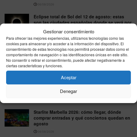
06/08/2026
Eclipse total de Sol del 12 de agosto: estas
son las ciudades españolas donde se verá por
completo
Gestionar consentimiento
06/08/2026
Para ofrecer las mejores experiencias, utilizamos tecnologías como las
cookies para almacenar y/o acceder a la información del dispositivo. El
La sequía pone bajo presión a la energía
consentimiento de estas tecnologías nos permitirá procesar datos como el
nuclear: Hungría reduce su principal central y
comportamiento de navegación o las identificaciones únicas en este sitio.
España vigila sus reservas
No consentir o retirar el consentimiento, puede afectar negativamente a
ciertas características y funciones.
06/08/2026
Aceptar
NOAA eleva al 81% la probabilidad de un El
Niño muy fuerte, pero los expertos piden
Denegar
cautela ante los pronósticos extremos
06/08/2026
Starlite Marbella 2026: cómo llegar, dónde
comprar entradas y qué conciertos quedan en
agosto
06/08/2026