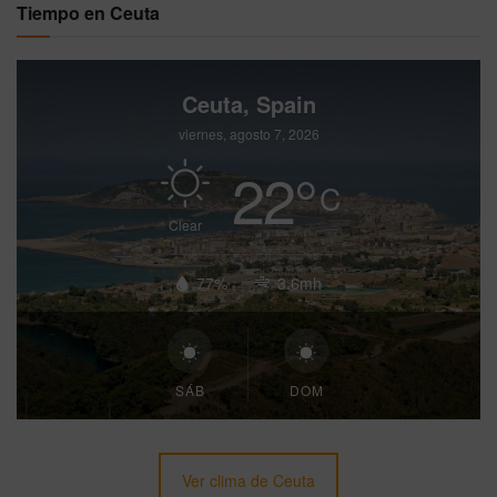
Tiempo en Ceuta
Ceuta, Spain
viernes, agosto 7, 2026
22
°
C
Clear
77%
3.6mh
SÁB
DOM
Ver clima de Ceuta