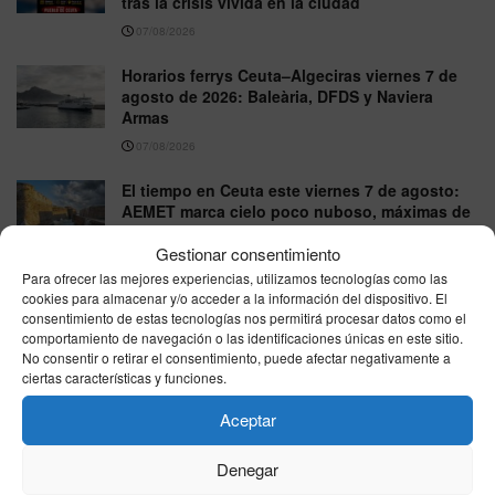
tras la crisis vivida en la ciudad
07/08/2026
Horarios ferrys Ceuta–Algeciras viernes 7 de
agosto de 2026: Baleària, DFDS y Naviera
Armas
07/08/2026
El tiempo en Ceuta este viernes 7 de agosto:
AEMET marca cielo poco nuboso, máximas de
27°C y viento del E
Gestionar consentimiento
07/08/2026
Para ofrecer las mejores experiencias, utilizamos tecnologías como las
cookies para almacenar y/o acceder a la información del dispositivo. El
consentimiento de estas tecnologías nos permitirá procesar datos como el
VER MÁS
comportamiento de navegación o las identificaciones únicas en este sitio.
No consentir o retirar el consentimiento, puede afectar negativamente a
ciertas características y funciones.
Última hora
Aceptar
Denegar