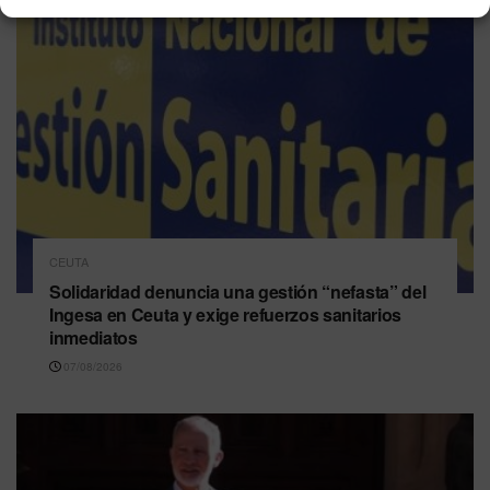
CEUTA
Solidaridad denuncia una gestión “nefasta” del
Ingesa en Ceuta y exige refuerzos sanitarios
inmediatos
07/08/2026