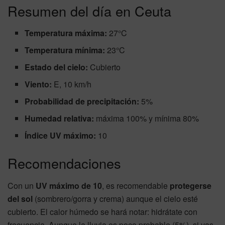
Resumen del día en Ceuta
Temperatura máxima:
27°C
Temperatura mínima:
23°C
Estado del cielo:
Cubierto
Viento:
E, 10 km/h
Probabilidad de precipitación:
5%
Humedad relativa:
máxima 100% y mínima 80%
Índice UV máximo:
10
Recomendaciones
Con un
UV máximo de 10
, es recomendable
protegerse
del sol
(sombrero/gorra y crema) aunque el cielo esté
cubierto. El calor húmedo se hará notar: hidrátate con
frecuencia. Aunque la lluvia es poco probable (5%), si vas