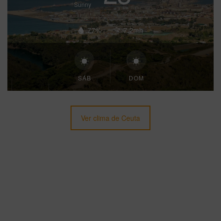
Sunny
77%
7.2mh
SÁB
DOM
Ver clima de Ceuta