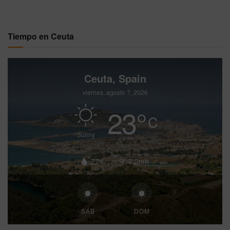
Tiempo en Ceuta
Ceuta, Spain
viernes, agosto 7, 2026
23
°
C
Sunny
77%
7.2mh
SÁB
DOM