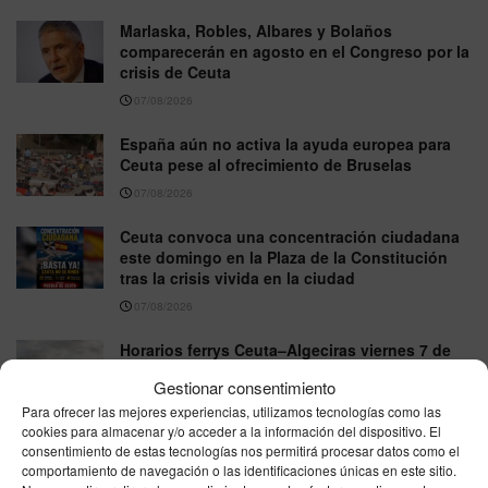
Marlaska, Robles, Albares y Bolaños
comparecerán en agosto en el Congreso por la
crisis de Ceuta
07/08/2026
España aún no activa la ayuda europea para
Ceuta pese al ofrecimiento de Bruselas
07/08/2026
Ceuta convoca una concentración ciudadana
este domingo en la Plaza de la Constitución
tras la crisis vivida en la ciudad
07/08/2026
Horarios ferrys Ceuta–Algeciras viernes 7 de
agosto de 2026: Baleària, DFDS y Naviera
Gestionar consentimiento
Armas
Para ofrecer las mejores experiencias, utilizamos tecnologías como las
07/08/2026
cookies para almacenar y/o acceder a la información del dispositivo. El
consentimiento de estas tecnologías nos permitirá procesar datos como el
El tiempo en Ceuta este viernes 7 de agosto:
comportamiento de navegación o las identificaciones únicas en este sitio.
AEMET marca cielo poco nuboso, máximas de