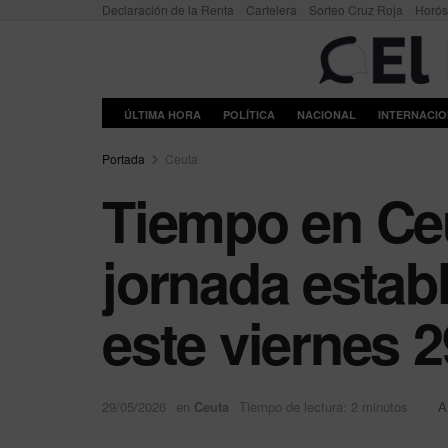
Declaración de la Renta
Cartelera
Sorteo Cruz Roja
Horó
ÚLTIMA HORA
POLÍTICA
NACIONAL
INTERNACI
Portada
Ceuta
Tiempo en Ce
jornada establ
este viernes 
29/05/2026
en
Ceuta
Tiempo de lectura: 2 minutos
A