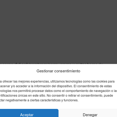
egerse del sol
(sombrero/gorra, crema y evitar horas de
Gestionar consentimiento
la mañana puede sentirse algo más húmeda por la
/h aconseja llevar una prenda ligera si sales temprano o
a ofrecer las mejores experiencias, utilizamos tecnologías como las cookies para
acenar y/o acceder a la información del dispositivo. El consentimiento de estas
nologías nos permitirá procesar datos como el comportamiento de navegación o la
ntificaciones únicas en este sitio. No consentir o retirar el consentimiento, puede
ctar negativamente a ciertas características y funciones.
Aceptar
Denegar
Enviar
Compartir
Compartir
1