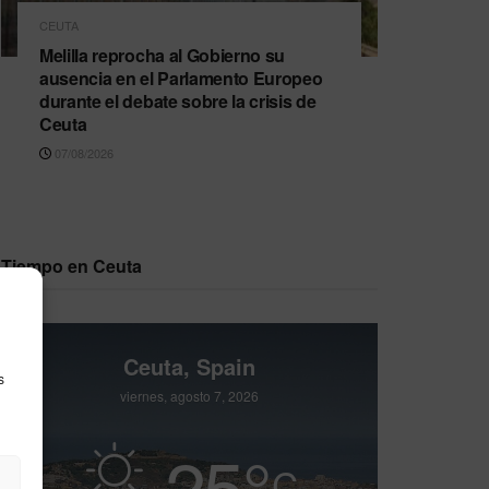
CEUTA
Melilla reprocha al Gobierno su
ausencia en el Parlamento Europeo
durante el debate sobre la crisis de
Ceuta
07/08/2026
Tiempo en Ceuta
Ceuta, Spain
s
viernes, agosto 7, 2026
25
°
C