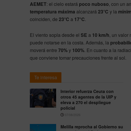
AEMET
: el cielo estará
poco nuboso
, con un a
temperatura máxima
alcanzará
23°C
y la
míni
coinciden, de
23°C
a
17°C
.
El viento sopla desde el
SE
a
10 km/h
, un valor
puede notarse en la costa. Además, la
probabili
moverá entre
70%
y
100%
. En cuanto a la radiac
que conviene tomar precauciones frente al sol.
Te interesa
Interior refuerza Ceuta con
otros 45 agentes de la UIP y
eleva a 270 el despliegue
policial
07/08/2026
Melilla reprocha al Gobierno su