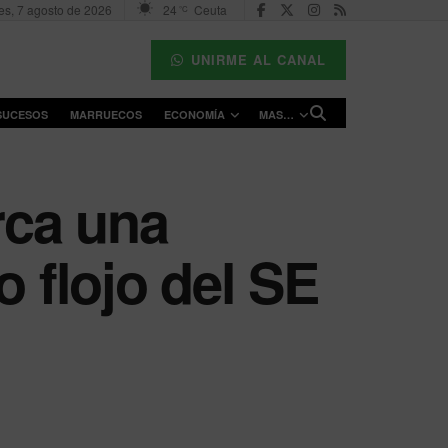
es, 7 agosto de 2026
24
Ceuta
°C
UNIRME AL CANAL
SUCESOS
MARRUECOS
ECONOMÍA
MAS…
rca una
o flojo del SE