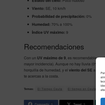
Estado del cielo:
Poco nuboso
Viento:
SE, 10 km/h
Probabilidad de precipitación:
0%
Humedad:
70% a 100%
Índice UV máximo:
9
Recomendaciones
Con un
UV máximo de 9
, es recomendable
prot
mayor incidencia). Aunque no hay lluvia (0%), 
horquilla de humedad, y el
viento del SE
a 10 km
Par
te acercas a la costa.
alm
tec
ide
Temas:
El Tiempo Ceuta
El tiempo en Ceuta
afe
Compartir
5
Tweet
3