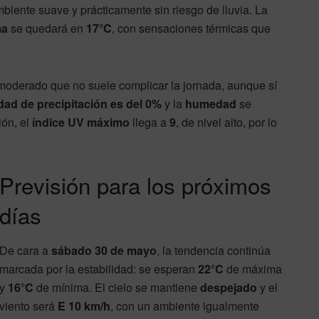
mbiente suave y prácticamente sin riesgo de lluvia. La
ma
se quedará en
17°C
, con sensaciones térmicas que
 moderado que no suele complicar la jornada, aunque sí
dad de precipitación es del 0%
y la
humedad
se
ión, el
índice UV máximo
llega a
9
, de nivel alto, por lo
Previsión para los próximos
días
De cara a
sábado 30 de mayo
, la tendencia continúa
marcada por la estabilidad: se esperan
22°C
de máxima
y
16°C
de mínima. El cielo se mantiene
despejado
y el
viento será
E 10 km/h
, con un ambiente igualmente