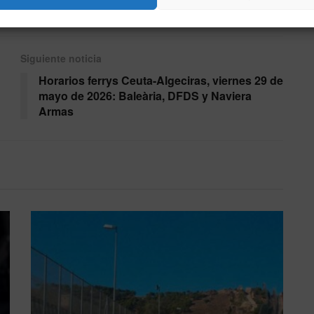
Siguiente noticia
Horarios ferrys Ceuta-Algeciras, viernes 29 de
mayo de 2026: Baleària, DFDS y Naviera
Armas