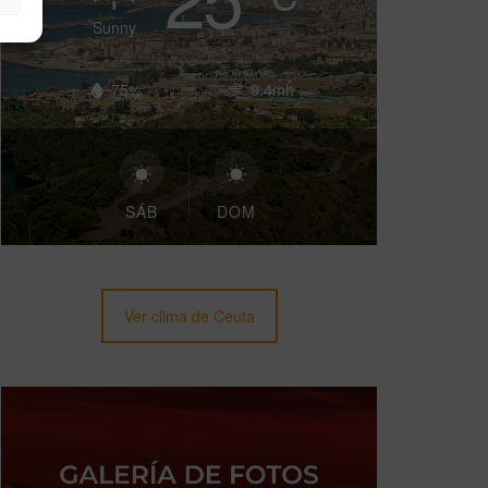
Sunny
75%
9.4mh
SÁB
DOM
Ver clima de Ceuta