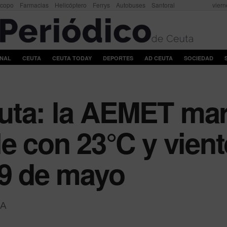
scopo
Farmacias
Helicóptero
Ferrys
Autobuses
Santoral
viern
ONAL
CEUTA
CEUTA TODAY
DEPORTES
AD CEUTA
SOCIEDAD
uta: la AEMET ma
e con 23°C y vient
29 de mayo
A