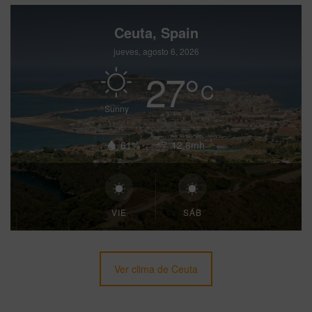
Ceuta, Spain
jueves, agosto 6, 2026
27
°
C
Sunny
61%
12.6mh
VIE
SÁB
Ver clima de Ceuta