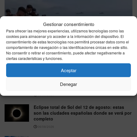
Gestionar consentimiento
Para ofrecer las mejores experiencias, utilizamos tecnologías como las
cookies para almacenar y/o acceder a la información del dispositivo. El
consentimiento de estas tecnologías nos permitirá procesar datos como el
Madrid asegura que no ha recibido información sobre los
comportamiento de navegación o las identificaciones únicas en este sitio.
menores migrantes llegados a Ceuta
No consentir o retirar el consentimiento, puede afectar negativamente a
ciertas características y funciones.
06/08/2026
Aceptar
Felipe VI reacciona con humor cuando le
llaman “el rey más guapo” mientras toma una
Denegar
cerveza
06/08/2026
Eclipse total de Sol del 12 de agosto: estas
son las ciudades españolas donde se verá por
completo
06/08/2026