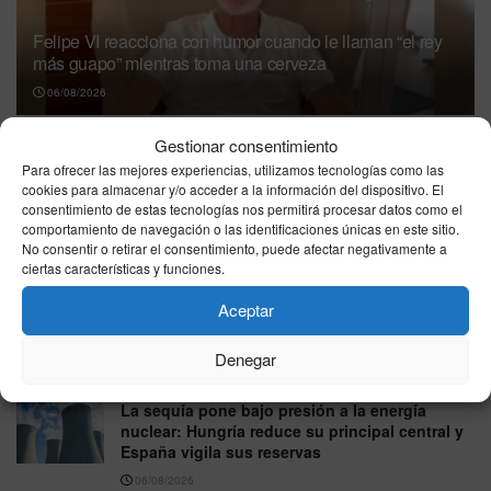
Felipe VI reacciona con humor cuando le llaman “el rey
más guapo” mientras toma una cerveza
06/08/2026
Gestionar consentimiento
Para ofrecer las mejores experiencias, utilizamos tecnologías como las
cookies para almacenar y/o acceder a la información del dispositivo. El
consentimiento de estas tecnologías nos permitirá procesar datos como el
comportamiento de navegación o las identificaciones únicas en este sitio.
No consentir o retirar el consentimiento, puede afectar negativamente a
ciertas características y funciones.
Eclipse total de Sol del 12 de agosto: estas son las
Aceptar
ciudades españolas donde se verá por completo
Denegar
06/08/2026
La sequía pone bajo presión a la energía
nuclear: Hungría reduce su principal central y
España vigila sus reservas
06/08/2026