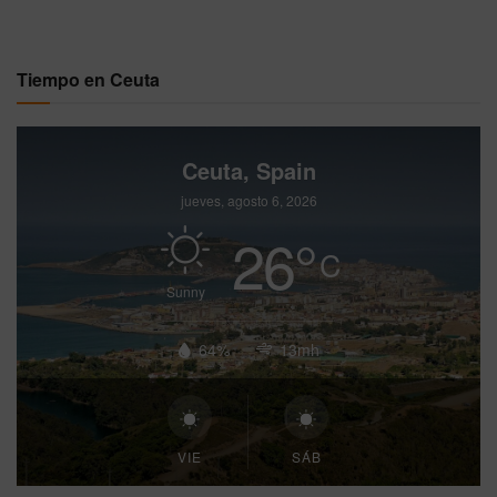
Tiempo en Ceuta
Ceuta, Spain
jueves, agosto 6, 2026
26
°
C
Sunny
64%
13mh
VIE
SÁB