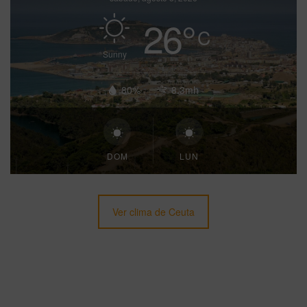
26
°
C
Sunny
80%
8.3mh
DOM
LUN
Ver clima de Ceuta