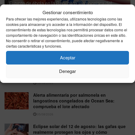
El brote de ébola en la República Democrática del
Congo supera los 4.000 casos y deja 1.850 muertos
Gestionar consentimiento
07/08/2026
Para ofrecer las mejores experiencias, utilizamos tecnologías como las
cookies para almacenar y/o acceder a la información del dispositivo. El
consentimiento de estas tecnologías nos permitirá procesar datos como el
Sanidad confirma un caso de hantavirus
comportamiento de navegación o las identificaciones únicas en este sitio.
Andes en un turista que se encuentra aislado
No consentir o retirar el consentimiento, puede afectar negativamente a
en Galicia
ciertas características y funciones.
07/08/2026
Aceptar
Una terapia contra el colesterol reduce
contaminantes PFAS y apunta a un posible
Denegar
efecto sobre los microplásticos
06/08/2026
Alerta alimentaria por salmonela en
langostinos congelados de Ocean Sea:
comprueba el lote afectado
05/08/2026
Eclipse solar del 12 de agosto: las gafas que
realmente protegen los ojos y cómo