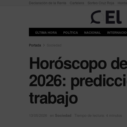
Declaración de la Renta
Cartelera
Sorteo Cruz Roja
Horó
ÚLTIMA HORA
POLÍTICA
NACIONAL
INTERNACI
Portada
Sociedad
Horóscopo de
2026: predicci
trabajo
13/05/2026
en
Sociedad
Tiempo de lectura: 4 minutos