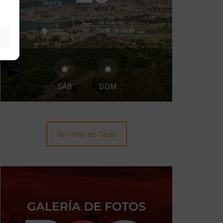
Sunny
73%
9.7mh
SÁB
DOM
Ver clima de Ceuta