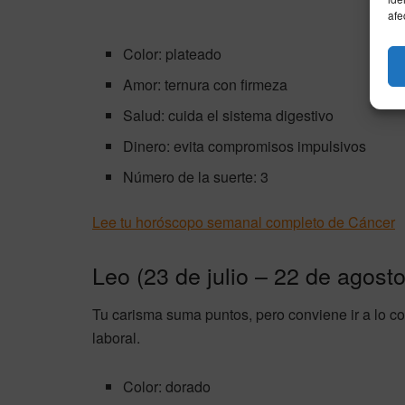
afe
Color: plateado
Amor: ternura con firmeza
Salud: cuida el sistema digestivo
Dinero: evita compromisos impulsivos
Número de la suerte: 3
Lee tu horóscopo semanal completo de Cáncer
Leo (23 de julio – 22 de agosto
Tu carisma suma puntos, pero conviene ir a lo c
laboral.
Color: dorado