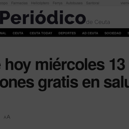
scopo
Farmacias
Helicóptero
Ferrys
Autobuses
Santoral
viern
ONAL
CEUTA
CEUTA TODAY
DEPORTES
AD CEUTA
SOCIEDAD
 hoy miércoles 13
ones gratis en sal
A
A